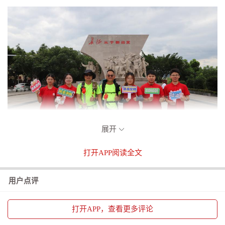
展开
打开
APP阅读全文
▲队员与香港“不老长征”徒步公益团合影
重温入党誓词 缅怀革命先烈
用户点评
在巍峨的中央红军长征出发纪念碑前，实践队师生们
肃立，面向鲜艳的党旗，庄严地重温入党誓词，字字铿
打开
APP，查看更多评论
锵，声声入耳。