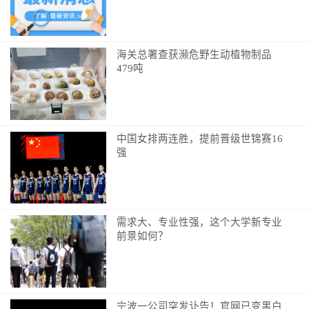
米、布料、红薯……这些简单的物资，都承载了于都人
民对红军的深厚情谊。特别令人动容的是，红军过河时
材料不足，乡亲们竟自发地拿出自家的门板、床板搭建
海关总署查获濒危野生动植物制品
479吨
浮桥，这一举动不仅展现了军民之间的深厚情谊，更彰
显了群众对红军的坚定拥护与敬仰。
中国女排两连胜，提前晋级世锦赛16
强
需求大、专业性强，这个大学新专业
前景如何？
▲队员在聆听肖林斌讲解
宁波一公司突发讣告！官网已变黑白