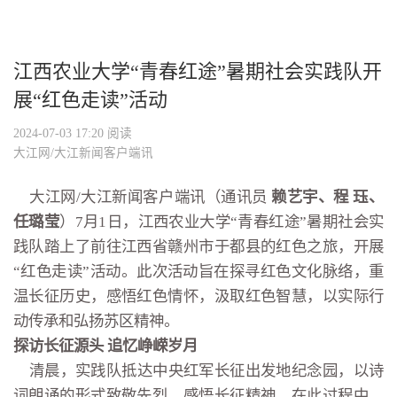
江西农业大学“青春红途”暑期社会实践队开
展“红色走读”活动
2024-07-03 17:20
阅读
大江网/大江新闻客户端讯
大江网/大江新闻客户端讯（通讯员
赖艺宇、程 珏、
任璐莹
）7月1日，江西农业大学“青春红途”暑期社会实
践队踏上了前往江西省赣州市于都县的红色之旅，开展
“红色走读”活动。此次活动旨在探寻红色文化脉络，重
温长征历史，感悟红色情怀，汲取红色智慧，以实际行
动传承和弘扬苏区精神。
探访长征源头 追忆峥嵘岁月
清晨，实践队抵达中央红军长征出发地纪念园，以诗
词朗诵的形式致敬先烈，感悟长征精神。在此过程中，