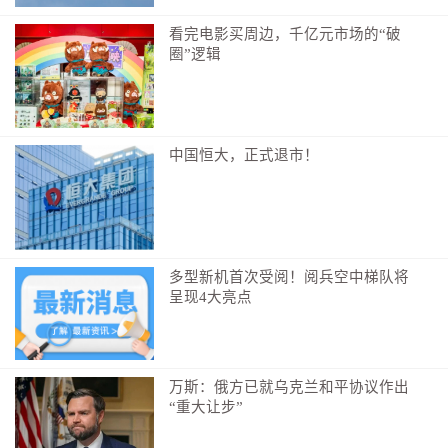
看完电影买周边，千亿元市场的“破
圈”逻辑
中国恒大，正式退市！
▲队员与老党员在第一渡口合影
踏寻红色印记 传承红色基因
怀揣着崇高的敬意，团队踏入了中央红军长征出发地
纪念馆。映入眼帘的是长达8.6米的“渡河出发”主题浮
多型新机首次受阅！阅兵空中梯队将
雕。馆内陈列的每一件历史文物、每一幅珍贵图片，都
呈现4大亮点
静静地诉说着那段波澜壮阔的长征历史。在讲解员的引
领下，实践队成员们深入了解了长征的历史背景、重大
意义以及红军将士们的英勇事迹，为他们的无畏奉献和
万斯：俄方已就乌克兰和平协议作出
坚定信念感到无比自豪。这段红色历史，不仅是一段光
“重大让步”
辉的历程，更是一份宝贵的精神财富，激励着新时代的