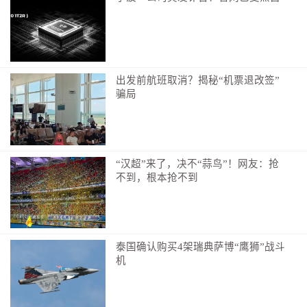
出发前航班取消？揭秘“机票退改签”
骗局
“汉超”来了，决不“蒜鸟”！网友：抢
不到，根本抢不到
▲队员与老党员握手交谈
泰国确认购买4架瑞典萨博“鹰狮”战斗
机