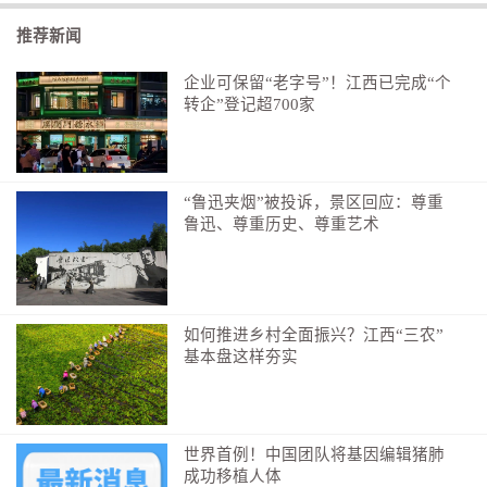
推荐新闻
企业可保留“老字号”！江西已完成“个
转企”登记超700家
“鲁迅夹烟”被投诉，景区回应：尊重
鲁迅、尊重历史、尊重艺术
▲重温入党誓词
聆听红色故事 汲取奋进力量
如何推进乡村全面振兴？江西“三农”
随后，实践队来到长征第一渡渡口。清澈见底的于都
基本盘这样夯实
河畔，矗立着“长征渡口”的巨石，河面上摆放着六条陈
旧的木船，仿佛让人穿越回那个战火纷飞的年代。在赣
南师范大学客座教授肖林斌的讲解中，成员们被红军渡
世界首例！中国团队将基因编辑猪肺
河的艰辛与于都人民的深情厚谊所深深打动。木材、大
成功移植人体