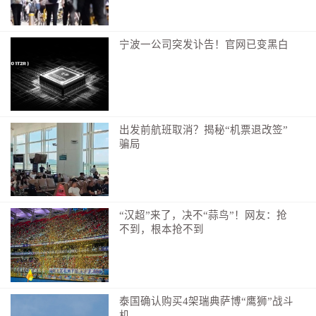
宁波一公司突发讣告！官网已变黑白
出发前航班取消？揭秘“机票退改签”
骗局
“汉超”来了，决不“蒜鸟”！网友：抢
不到，根本抢不到
泰国确认购买4架瑞典萨博“鹰狮”战斗
机