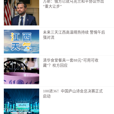
万斯：俄方已就乌克兰和平协议作出
“重大让步”
未来三天江西高温晴热持续 警惕午后
强对流
清华食堂餐具一套88元“可用可收
藏”？校方回应
100进36！中国庐山诗会总决赛正式
启动