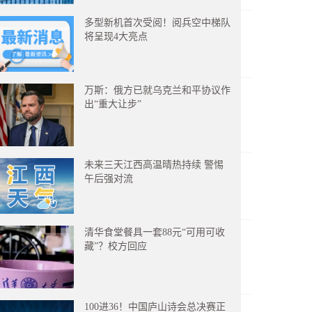
多型新机首次受阅！阅兵空中梯队
将呈现4大亮点
万斯：俄方已就乌克兰和平协议作
出“重大让步”
未来三天江西高温晴热持续 警惕
午后强对流
清华食堂餐具一套88元“可用可收
藏”？校方回应
100进36！中国庐山诗会总决赛正