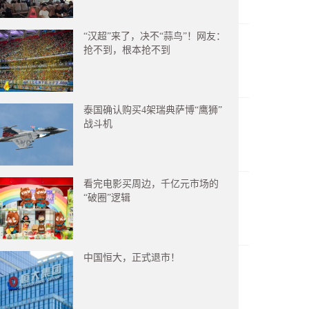
“汉超”来了，决不“蒜鸟”！网友：
抢不到，根本抢不到
泰国确认购买4架瑞典萨博“鹰狮”
战斗机
看完电影买周边，千亿元市场的
“破圈”逻辑
中国恒大，正式退市！