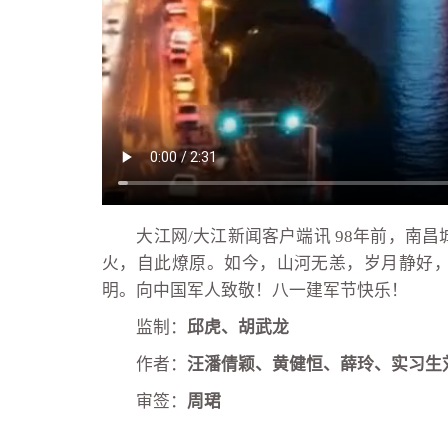
大江网/大江新闻客户端讯 98年前，南昌
火，自此燎原。如今，山河无恙，岁月静好
明。向中国军人致敬！八一建军节快乐！
监制：
邱虎、胡武龙
作者：
汪潘倩颖、黄健恒、薛玲、实习生
审签：
周珺