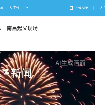
|
政
大江号
下载APP
大
击八一南昌起义现场