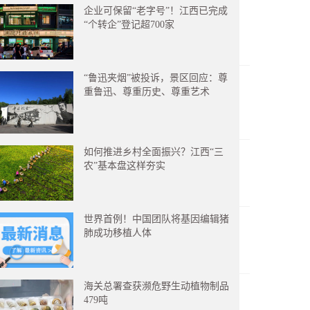
企业可保留“老字号”！江西已完成
“个转企”登记超700家
“鲁迅夹烟”被投诉，景区回应：尊
重鲁迅、尊重历史、尊重艺术
如何推进乡村全面振兴？江西“三
农”基本盘这样夯实
世界首例！中国团队将基因编辑猪
肺成功移植人体
海关总署查获濒危野生动植物制品
479吨