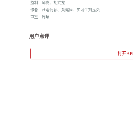
监制：邱虎、胡武龙
作者：汪潘倩颖、黄健恒、实习生刘嘉奕
审签：周珺
用户点评
打开
A