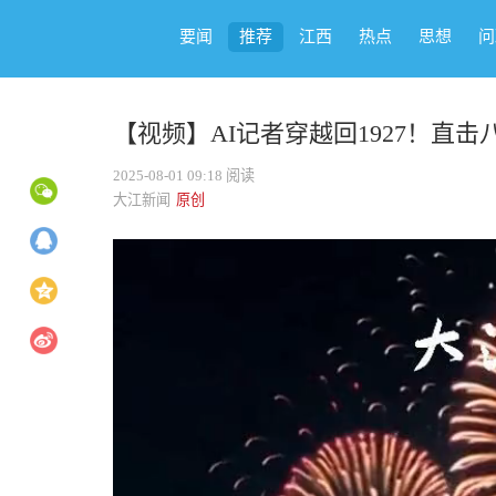
要闻
推荐
江西
热点
思想
问
【视频】AI记者穿越回1927！直
2025-08-01 09:18
阅读
大江新闻
原创