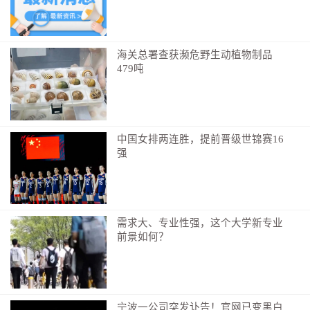
海关总署查获濒危野生动植物制品
479吨
中国女排两连胜，提前晋级世锦赛16
强
现场观众庆祝“汉超”揭幕战进球。
需求大、专业性强，这个大学新专业
前景如何？
记者在球场看台区看到
几乎每人都拿着扇子
大家边喊“加油”边摇扇子
宁波一公司突发讣告！官网已变黑白