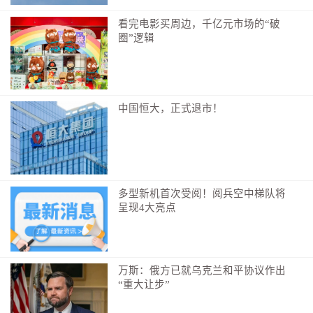
看完电影买周边，千亿元市场的“破
圈”逻辑
中国恒大，正式退市！
贴着退热贴观看“汉超”揭幕战的观众。
不少人定闹钟、拼手速
抢到票还要发到社交平台“显摆”
多型新机首次受阅！阅兵空中梯队将
呈现4大亮点
不少没抢到的
还会跑到球场外围
万斯：俄方已就乌克兰和平协议作出
隔着铁丝网一起欢呼
“重大让步”