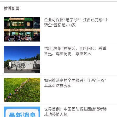
推荐新闻
企业可保留“老字号”！江西已完成“个
转企”登记超700家
“汉超”揭幕战现场。
“鲁迅夹烟”被投诉，景区回应：尊重
鲁迅、尊重历史、尊重艺术
先说氛围
揭幕战有
46780
位观众进场
第一轮比赛
如何推进乡村全面振兴？江西“三农”
各赛区场均上座率达85%
基本盘这样夯实
要知道，这可是三伏天的武汉
世界首例！中国团队将基因编辑猪肺
成功移植人体