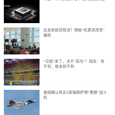
翻飞的扇面整整齐齐
一浪接着一浪
仿佛扇子版“人浪”
出发前航班取消？揭秘“机票退改签”
有人甚至贴上退热贴走进球场
骗局
小编以为他发烧了，一问才知道：
“太热了，这是降温用的”
“汉超”来了，决不“蒜鸟”！网友：抢
不到，根本抢不到
泰国确认购买4架瑞典萨博“鹰狮”战斗
机