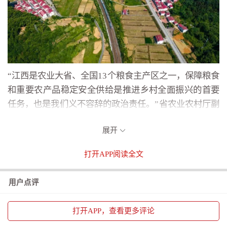
“江西是农业大省、全国13个粮食主产区之一，保障粮食
和重要农产品稳定安全供给是推进乡村全面振兴的首要
任务，也是我们义不容辞的政治责任。”省农业农村厅副
厅长李文信表示，“十四五”以来，我省深入实施重要农
展开
产品保障战略和“藏粮于地、藏粮于技”战略，深化农业
供给侧结构性改革，加快构建多元化食物供给体系，确
打开
APP阅读全文
保粮食和重要农产品稳产保供。
用户点评
发布会上，传来好消息：2024年，全省粮食产量达439.2
亿斤，连续12年稳定在430亿斤以上；油料产量151.3万
打开
APP，查看更多评论
吨，比2020年增长23.3%。今年早稻和夏粮夏油已丰收