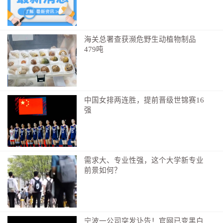
准从112元每亩提高到目前的123元每亩。
不但供得上，还能吃得好。我省深入推进省部共建江西
海关总署查获濒危野生动植物制品
绿色有机农产品基地试点省建设，率先整省推进农产品
479吨
质量安全大数据智慧监管，全省主要食用农产品质量安
全监测合格率稳定在98%以上；农药、化肥施用量比
2020年分别减少6.13%、2.59%。
中国女排两连胜，提前晋级世锦赛16
强
农业产业化发展迈入“快车道”
农业质量效益和竞争力进一步增强
乡村振兴是包括产业振兴、人才振兴、文化振兴、生态
需求大、专业性强，这个大学新专业
前景如何？
振兴、组织振兴的全面振兴，其中最重要、最根本、最
关键的是产业振兴。
宁波一公司突发讣告！官网已变黑白