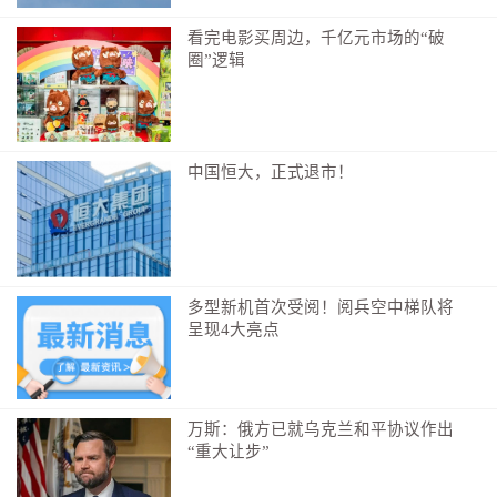
——2023年以来，全省共招引重大农业项目1945个，签
看完电影买周边，千亿元市场的“破
约金额达3100多亿元。
圈”逻辑
——国家级、省级龙头企业分别达81家、1147家，比
2022年分别净增13家、89家。
中国恒大，正式退市！
——全省1147家省级龙头企业，带动376万户农民年均
增收4260元。
…………
多型新机首次受阅！阅兵空中梯队将
呈现4大亮点
一个个龙头企业落户乡村，一个个产业在田野生根。农
业产业化的快速发展，正在激发着脱贫地区的内生动
力。
万斯：俄方已就乌克兰和平协议作出
“重大让步”
我省因势利导，不断加大巩固成果要素保障。2021年至