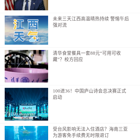
2024年，各级衔接资金累计投入455.09亿元，年均增幅
2.82%。将25个脱贫县确定为省级乡村振兴重点帮扶
未来三天江西高温晴热持续 警惕午后
县，每年投入衔接资金约占全省衔接资金总额的50%。
强对流
同时，我省还在全国率先建立覆盖全省农村人口的“防止
返贫致贫监测帮扶系统”，强化精准识别，并加强产业、
清华食堂餐具一套88元“可用可收
就业帮扶，精准匹配开发式帮扶与兜底保障措施，户均
藏”？校方回应
享受帮扶措施3.6个。全省脱贫地区农村居民人均可支配
收入从2020年的12877元，增至2024年的18436元，年均
增幅达9.4%，高于全省农村居民可支配收入增速。
100进36！中国庐山诗会总决赛正式
启动
乡村建设全面提质
让农民就地过上现代文明生活
乡村不仅是农业生产的空间载体，也是广大农民生于斯
受台风影响无法入住酒店？海南三亚
为游客免手续费无时限退订
长于斯的家园故土。如何实现乡村产业发展、乡村建