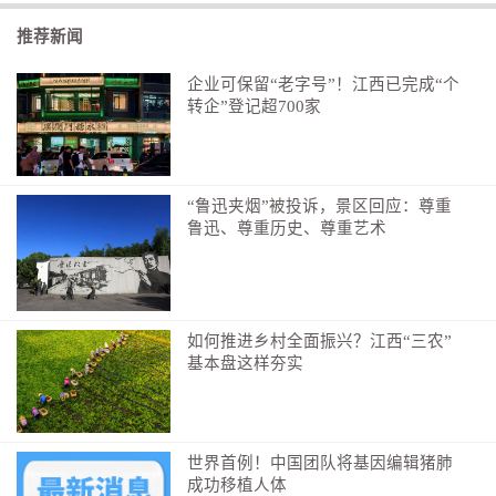
到手，秋粮长势良好，预计全年粮食生产再获丰收。
推荐新闻
2024年，全省生猪出栏3035.6万头、比2020年增长
企业可保留“老字号”！江西已完成“个
36.8%，生猪外调量稳居全国前列；全省家禽出栏6.01亿
转企”登记超700家
只，比2020年增长5.8%……不仅是粮油，我省还先后出
台了设施蔬菜、渔业、畜牧业高质量发展等政策文件，
夯实重要农产品供给基础，积极构建多元化食物供给体
“鲁迅夹烟”被投诉，景区回应：尊重
系。
鲁迅、尊重历史、尊重艺术
稳定供给的背后，离不开江西坚持农业农村优先发展，
全力保障农业农村领域的投入。
如何推进乡村全面振兴？江西“三农”
截至今年上半年，全省用于农业农村领域相关支出达
基本盘这样夯实
3683亿元，四年半的支出比“十三五”时期五年总支出还
多542亿元。其中，全省新建和改造提升高标准农田
1085.84万亩，累计建成面积占全省耕地面积的76.9%，
世界首例！中国团队将基因编辑猪肺
高于全国平均水平约20个百分点；耕地地力保护补贴标
成功移植人体