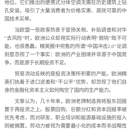
地位。它们推出的便携式分体空调无需在历史建筑上钻
孔安装，吸引了大量消费者为价格实惠、高效可靠的中
国技术买单。
当欧盟一些政客热衷于宣扬关税、补贴调查和对华
“去风险”时，欧洲公众却用实际行动表明“脱钩”既不可
能，也很愚蠢。精英圈中兜售的所谓“中国冲击2.0”论调
刻意忽视了一个事实：欧洲的产业困境并非源于中国竞
争，而是源于长期投资不足。
贸易流动反映的是投资决策所积累的产能。欧洲精
英们执着于进口逆差和“不公平”优势，却忽视了他们自
身的金融化资本主义如何掏空了国内的生产能力。
文章认为，几十年来，欧洲老牌制造商将股东回报
置于再投资之上。股票回购、巨额分红和资本回报率被
优先考虑，而对研发、职业培训和能源基础设施的投入
则被搁置。劳动力被视为需要最小化的成本而非战略性