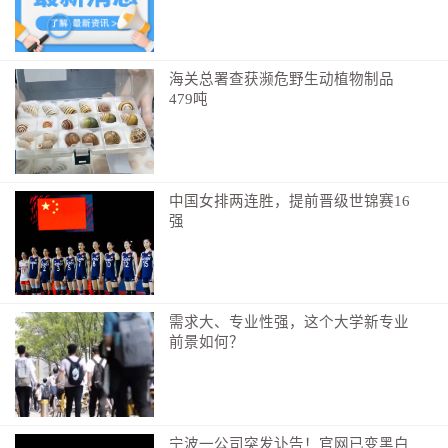
历史因素，都意味着欧洲无法承担“脱钩”带来的后果。
立足于现实而非意识形态的互利共赢合作，才是通往复
兴的唯一可行之路。
海关总署查获濒危野生动植物制品
479吨
编辑：林毅龙
中国女排两连胜，提前晋级世锦赛16
强
需求大、专业性强，这个大学新专业
前景如何？
宁波一公司突发讣告！官网已变黑白