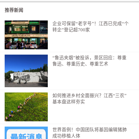
式，反而对其曾经也受益过的政府支持横加指责。
推荐新闻
文章表示，欧洲空调热销暴露了这种虚伪。在高温
致死致病的现实面前，保护主义在消费者的真实需求面
企业可保留“老字号”！江西已完成“个
转企”登记超700家
前不堪一击。以保护低效本土生产者为由，提议实施新
的制冷剂法规或加征关税，只会让普通民众失去躲避高
温的权利。
“鲁迅夹烟”被投诉，景区回应：尊重
如果发动对华贸易战，由于能源依赖以及对华机
鲁迅、尊重历史、尊重艺术
械、化学品出口的依赖，欧洲比美国更为脆弱。而中国
在锂、石墨和稀土等关键矿产上握有筹码。这实在是得
不偿失。
如何推进乡村全面振兴？江西“三农”
文章总结到，欧洲精英们必须摒弃将中国视为“长久
基本盘这样夯实
威胁”而非合作伙伴的思维定式，同时应重启被冻结的
《中欧全面投资协定》，将其重塑为稳定、法治可预期
和市场准入的框架。这将吸引中国投资进入欧洲工厂。
世界首例！中国团队将基因编辑猪肺
成功移植人体
欧洲领导人应当倾听民间的信号：无论是高温还是