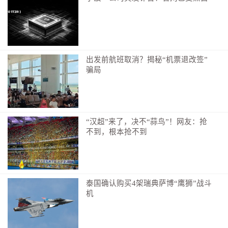
出发前航班取消？揭秘“机票退改签”
骗局
“汉超”来了，决不“蒜鸟”！网友：抢
不到，根本抢不到
泰国确认购买4架瑞典萨博“鹰狮”战斗
机