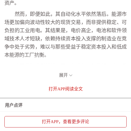
资产。
然而，即便如此，其自动化水平依然落后。能源市
场更加偏向波动性较大的现货交易，而非提供稳定、可
负担的工业用电。其结果是，电价高企，电池和软件领
域技术人才短缺，依赖持续资本投入支撑的制造业在竞
争中处于劣势，难以与那些受益于稳定资本投入和低成
本能源的工厂抗衡。
中国的轨迹则截然不同。上世纪80年代起，欧洲品
牌通过合资企业在中国市场赚得盆满钵满，当时它们仅
展开
将中国视为低成本组装地。但2015年后形势逆转。中国
打开
APP阅读全文
的产业政策转向新能源汽车和清洁技术，加之民营企业
不懈地进行再投资，催生了一批全球领军企业。
用户点评
民营企业如今占据了中国出口的绝大部分份额，在
电池化学、垂直整合和超自动化生产领域掌握了领先技
打开
APP，查看更多评论
术。然而，欧洲一些国家非但不效仿这种资本配置方