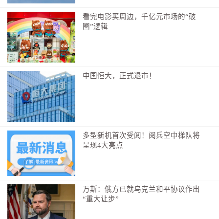
看完电影买周边，千亿元市场的“破
圈”逻辑
中国恒大，正式退市！
多型新机首次受阅！阅兵空中梯队将
呈现4大亮点
万斯：俄方已就乌克兰和平协议作出
“重大让步”