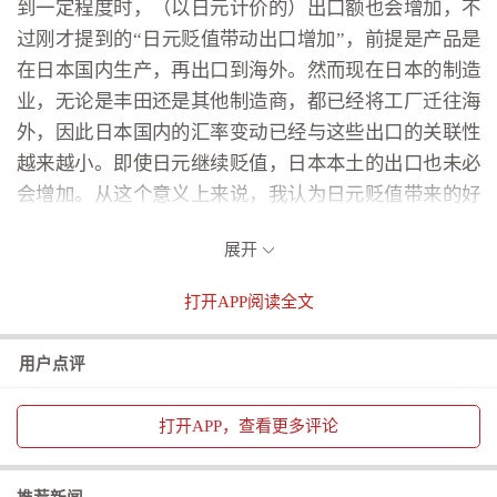
到一定程度时，（以日元计价的）出口额也会增加，不
过刚才提到的“日元贬值带动出口增加”，前提是产品是
在日本国内生产，再出口到海外。然而现在日本的制造
业，无论是丰田还是其他制造商，都已经将工厂迁往海
外，因此日本国内的汇率变动已经与这些出口的关联性
越来越小。即使日元继续贬值，日本本土的出口也未必
会增加。从这个意义上来说，我认为日元贬值带来的好
处已经基本不存在了。
展开
对于日元持续走弱的原因，小川英治表示，市场普
遍归因于日美利差。对于市场关注的加息前景，小川英
打开
APP阅读全文
治认为，日本央行虽然仍有进一步加息空间，但受制于
经济复苏基础仍不稳固，加息节奏和幅度都将较为有
用户点评
限，短期内难以明显缩小日美利差，对支撑日元汇率的
作用也相对有限。
打开
APP，查看更多评论