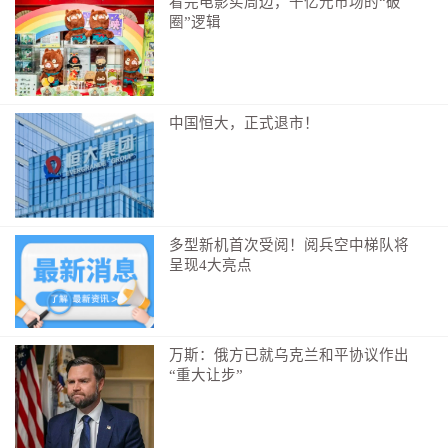
看完电影买周边，千亿元市场的“破
圈”逻辑
中国恒大，正式退市！
多型新机首次受阅！阅兵空中梯队将
呈现4大亮点
万斯：俄方已就乌克兰和平协议作出
“重大让步”