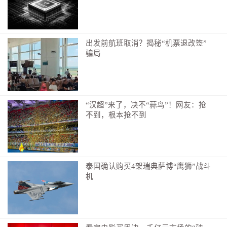
出发前航班取消？揭秘“机票退改签”
骗局
“汉超”来了，决不“蒜鸟”！网友：抢
不到，根本抢不到
泰国确认购买4架瑞典萨博“鹰狮”战斗
机