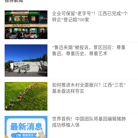
推荐新闻
企业可保留“老字号”！江西已完成“个
转企”登记超700家
“鲁迅夹烟”被投诉，景区回应：尊重
鲁迅、尊重历史、尊重艺术
东京经济大学校长 小川英治：
日本央行之所以提高
利率，是因为担心通货膨胀以及经济过热，因此试图通
过加息来应对。但是提高利率不仅会抑制经济增长，也
如何推进乡村全面振兴？江西“三农”
存在使经济降温过度，导致经济陷入不良状态的担忧。
基本盘这样夯实
因此即使加息，也只是将利率小幅提高到0.5%或1.0%左
右，而不是大幅加息。由于加息幅度有限，日本与其他
国家之间的利差不会明显扩大，或者说与美国之间的利
世界首例！中国团队将基因编辑猪肺
差也不会明显缩小，因此我认为这种加息对汇率的影响
成功移植人体
并不会太大。