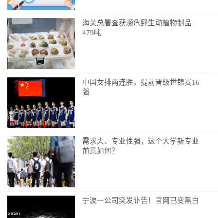
者加速转变，成为创新力上升最快的国家之一。”
海关总署查获濒危野生动植物制品
时间的刻度，镌刻非凡的意义；历史的坐标，标定
479吨
奋进的航向。
上午10时30分，大会开始，全场起立，高唱国歌。
“前进！前进！前进！进！”激昂的旋律，映照奋进之
中国女排两连胜，提前晋级世锦赛16
路。
强
党的十八大以来，习近平总书记对实现高水平科技
自立自强，加快建设科技强国作出关键指引——
2014年，洞察大势，指出“科技是国家强盛之基，
需求大、专业性强，这个大学新专业
前景如何？
创新是民族进步之魂”；
2016年，吹响号角，发出“为建设世界科技强国而
奋斗”的伟大号召；
宁波一公司突发讣告！官网已变黑白
2018年，审时度势，提出“努力成为世界主要科学
中心和创新高地”的目标；