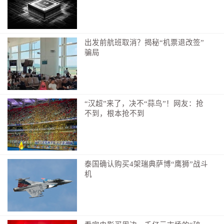
2021年，勇立潮头，要求“肩负起时代赋予的重
任，努力实现高水平科技自立自强”；
出发前航班取消？揭秘“机票退改签”
2024年，着眼长远，强调“中国式现代化要靠科技
骗局
现代化作支撑，实现高质量发展要靠科技创新培育新动
能”；
…………
“汉超”来了，决不“蒜鸟”！网友：抢
不到，根本抢不到
一个个铿锵鼓点，正是攻坚与跨越的坚实足迹。习
近平总书记言明深意：“这些年每逢两院院士大会、科协
全国代表大会，我都出席并讲话，目的就是动员全党全
社会支持科技发展、激发创新活力。”
泰国确认购买4架瑞典萨博“鹰狮”战斗
机
大礼堂二层眺台上，悬挂着醒目标语：“全面贯彻习
近平新时代中国特色社会主义思想，锚定科技强国战略
目标，锐意进取，勇攀高峰，加快高水平科技自立自
强，为以中国式现代化全面推进强国建设、民族复兴伟