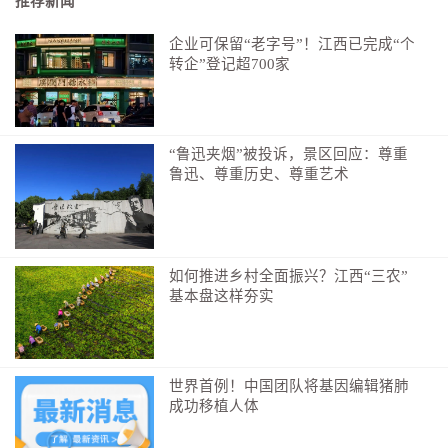
推荐新闻
企业可保留“老字号”！江西已完成“个
转企”登记超700家
新华社记者 申宏 摄
“鲁迅夹烟”被投诉，景区回应：尊重
鲁迅、尊重历史、尊重艺术
一周前，中国共产党在这里隆重庆祝105岁生日；
此刻，又迎来“十五五”开局之年的科技盛会。
领航东方大国的百年大党，谋创新、赢未来，高瞻
如何推进乡村全面振兴？江西“三农”
远瞩，时不我待。习近平总书记的讲话自信而坚定——
基本盘这样夯实
“党的十八大以来，党中央把科技创新摆在现代化建
设突出位置，系统擘画科技强国建设蓝图，深入推动实
施创新驱动发展战略，全面深化科技体制改革，推动科
世界首例！中国团队将基因编辑猪肺
技事业取得历史性成就、发生历史性变革。”
成功移植人体
“我国正从全球科技参与者、贡献者向开拓者、引领