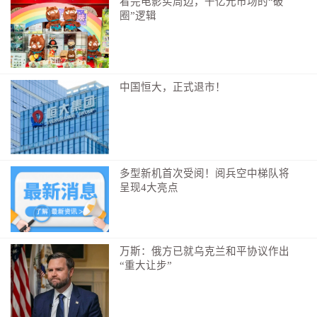
看完电影买周边，千亿元市场的“破
业而不懈奋斗！”
圈”逻辑
中国恒大，正式退市！
多型新机首次受阅！阅兵空中梯队将
呈现4大亮点
新华社记者 李响 摄
万斯：俄方已就乌克兰和平协议作出
世上无难事，只要肯登攀。
“重大让步”
如今，放眼神州、遍览寰宇，从空天到大地到深
海，铭刻下中国科技奋勇争先的雄心壮志。