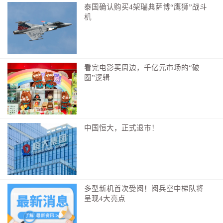
泰国确认购买4架瑞典萨博“鹰狮”战斗
机
看完电影买周边，千亿元市场的“破
圈”逻辑
中国恒大，正式退市！
多型新机首次受阅！阅兵空中梯队将
呈现4大亮点