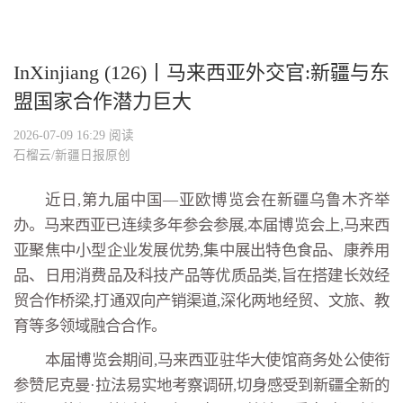
InXinjiang (126)丨马来西亚外交官:新疆与东
盟国家合作潜力巨大
2026-07-09 16:29
阅读
石榴云/新疆日报原创
近日,第九届中国—亚欧博览会在新疆乌鲁木齐举
办。
马来西亚已连续多年参会参展,本届博览会上,马来西
亚聚焦中小型企业发展优势,集中展出特色食品、康养用
品、日用消费品及科技产品等优质品类,旨在搭建长效经
贸合作桥梁,打通双向产销渠道,深化两地经贸、文旅、教
育等多领域融合合作。
本届博览会期间,马来西亚驻华大使馆商务处公使衔
参赞尼克曼·拉法易实地考察调研,切身感受到新疆全新的