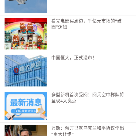
看完电影买周边，千亿元市场的“破
圈”逻辑
中国恒大，正式退市！
多型新机首次受阅！阅兵空中梯队将
呈现4大亮点
万斯：俄方已就乌克兰和平协议作出
“重大让步”