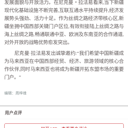
发展面貌与开放活力。在尼克曼・拉法易看来,当下新疆
现代化基础设施不断完善,互联互通水平持续提升,经济发
展势头强劲、活力十足。作为丝绸之路经济带核心区,新
疆坐拥中国西部关键门户区位,有效衔接陆上丝绸之路与
海上丝绸之路,畅通联通中亚、欧洲及东南亚的合作通道,
对外开放的战略优势愈发突出。
尼克曼·拉法易发出诚挚邀约:“我们希望中国新疆成
为马来西亚在中国西部经贸、经济、旅游领域的核心合
作伙伴,同时马来西亚也将成为新疆开拓东盟市场的重要
门户。”
编辑：周梓维
用户点评