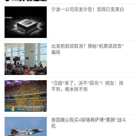
宁波一公司突发讣告！官网已变黑白
出发前航班取消？揭秘“机票退改签”
骗局
“汉超”来了，决不“蒜鸟”！网友：抢
不到，根本抢不到
泰国确认购买4架瑞典萨博“鹰狮”战斗
机