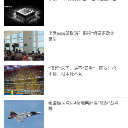
出发前航班取消？揭秘“机票退改签”
骗局
“汉超”来了，决不“蒜鸟”！网友：抢
不到，根本抢不到
泰国确认购买4架瑞典萨博“鹰狮”战斗
机