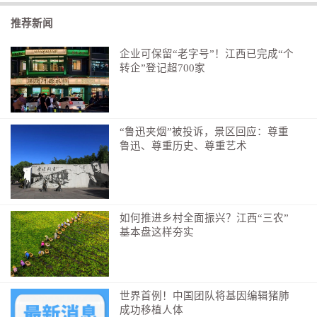
关规则全由各州自行制定，由此形成了一套支离破碎、
参差不齐的法律体系，法律分析人士常将其形容为“补丁
推荐新闻
式法规”。
企业可保留“老字号”！江西已完成“个
转企”登记超700家
“鲁迅夹烟”被投诉，景区回应：尊重
鲁迅、尊重历史、尊重艺术
《新闻周刊》网站报道截图
美国枪支暴力预防组织“为每个城镇带来枪支安全”
旗下研究部门整理的数据显示，全美仅有26个州出台了
如何推进乡村全面振兴？江西“三农”
枪支安全存放法规或称“儿童枪支接触防范法”，有24个
基本盘这样夯实
州尚未出台相关政策。但即便在已出台存枪法规的州内
部，防护力度也因法条严苛程度与执行力度不同而存在
明显差距。
世界首例！中国团队将基因编辑猪肺
成功移植人体