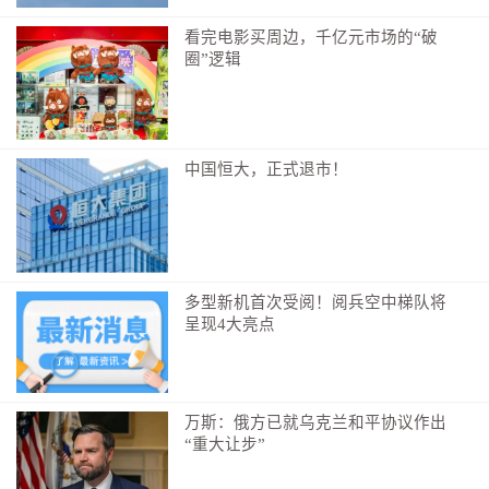
看完电影买周边，千亿元市场的“破
圈”逻辑
中国恒大，正式退市！
多型新机首次受阅！阅兵空中梯队将
呈现4大亮点
万斯：俄方已就乌克兰和平协议作出
“重大让步”