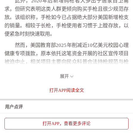
此外，2020年后新增购枪者大多出于居家自卫需
求，但研究表明这类人群更倾向购买手枪且很少规范存
放。该组织称，手枪如今已占据绝大部分美国新增枪支
的销量。相较于长枪，手枪使用者习惯于上膛存放，以
便紧急时刻快速取用。
然而，美国教育部2025年削减近10亿美元校园心理
健康专项拨款，原本依托这笔资金开展的社区宣传项目
被迫中止，相关项目主要向民众科普合法持枪规范与枪
支安全存放知识。
展开
布雷迪组织主席克里斯・布朗认为：“民众为了居家
安全而购买枪支，初衷是寻求安全感，但拥有枪支不等
打开
APP阅读全文
于安全。规范存放枪支至关重要，否则用于自保的枪械
反而会酿成无法挽回的悲剧。”
用户点评
美国《新闻周刊》（Newsweek）网站此前报道称，
打开
APP，查看更多评论
美国并没有规范家庭枪支存放方式的联邦强制法案，相