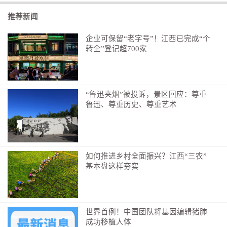
出切实推动关系走向正常化的态度。
推荐新闻
与会人士普遍认为，唯有彻底正视侵略历史、承担
企业可保留“老字号”！江西已完成“个
历史罪责、坚守宪法第九条，抵制“新型军国主义”妄
转企”登记超700家
动，日本才能真正获得周边国家信任，东亚地区才能实
现持久和平发展。在七七事变89周年之际，日本各界和
平力量应进一步壮大反战声音，为维护地区和平稳定发
“鲁迅夹烟”被投诉，景区回应：尊重
挥积极作用。
鲁迅、尊重历史、尊重艺术
（本报日本埼玉7月8日电）
编辑：周梓维
如何推进乡村全面振兴？江西“三农”
基本盘这样夯实
世界首例！中国团队将基因编辑猪肺
成功移植人体