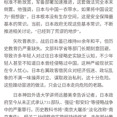
标准不断放宽，军备部署加速推进，这套做法完全本末
倒置。他强调，日本与中国一衣带水，如果将中国设定
为“假想敌”，日本根本没有生存空间，这是安全保障最
基本的常识。当前，日本政府无视这些基本常识，不断
推进相关讨论，“已经到了荒谬的地步”。
矢吹晋表示，战后日本虽已维持80余年和平，但历
史教育仍严重缺失。文部科学省等部门长期刻意回避，
导致许多年轻人对过往日本侵略史实缺乏认知，不少年
轻人甚至不知道日本曾经侵略过中国，这种严峻现状实
在令人忧心。日本右翼政客借民众对经济低迷、政坛乱
象的不满一味操弄对立、谋取政治私利，这十分危险。
这些躁动冒进的做法，只会让日本走向危险的老路。
日本神田外语大学讲师远藤美幸告诉记者，日本政
府至今从未正式承认731部队、强征“慰安妇”等侵略战争
中的严重罪行。历史教科书将“南京大屠杀”淡化改称“南