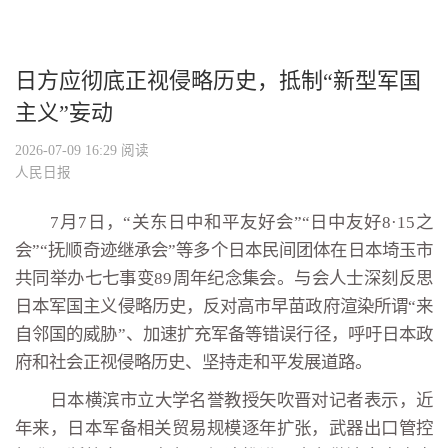
日方应彻底正视侵略历史，抵制“新型军国
主义”妄动
2026-07-09 16:29
阅读
人民日报
7月7日，“关东日中和平友好会”“日中友好8·15之
会”“抚顺奇迹继承会”等多个日本民间团体在日本埼玉市
共同举办七七事变89周年纪念集会。与会人士深刻反思
日本军国主义侵略历史，反对高市早苗政府渲染所谓“来
自邻国的威胁”、加速扩充军备等错误行径，呼吁日本政
府和社会正视侵略历史、坚持走和平发展道路。
日本横滨市立大学名誉教授矢吹晋对记者表示，近
年来，日本军备相关贸易规模逐年扩张，武器出口管控