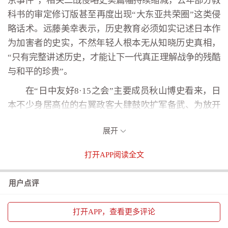
京事件”，相关二战侵略史实篇幅持续缩减，去年部分教
科书的审定修订版甚至再度出现“大东亚共荣圈”这类侵
略话术。远藤美幸表示，历史教育必须如实记述日本作
为加害者的史实，不然年轻人根本无从知晓历史真相，
“只有完整讲述历史，才能让下一代真正理解战争的残酷
与和平的珍贵”。
在“日中友好8·15之会”主要成员秋山博史看来，日
本不少身居高位的右翼政客大肆鼓吹扩军备武、为放开
杀伤性武器出口限制大开方便之门。他呼吁日本应同亚
展开
洲邻国特别是中国等国深化合作关系，通过对话协商化
解分歧。
打开
APP阅读全文
长期担任高中教师的“日中友好8·15之会”共同代表
加藤富士雄告诉记者，作为教师，他经常自编讲义向学
用户点评
生讲述真实历史，启发学生独立思考分辨历史真伪。在
他看来，日本面对中国以及亚洲其他国家时，应真正承
打开
APP，查看更多评论
认自己曾犯下的严重错误，以赎罪和反省为前提，展现