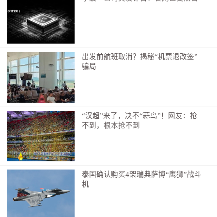
出发前航班取消？揭秘“机票退改签”
骗局
“汉超”来了，决不“蒜鸟”！网友：抢
不到，根本抢不到
泰国确认购买4架瑞典萨博“鹰狮”战斗
机