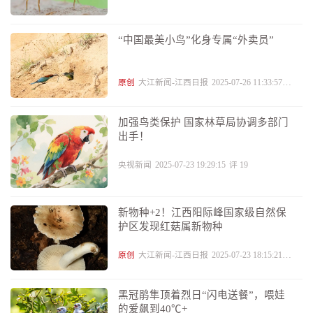
“中国最美小鸟”化身专属“外卖员”
原创
大江新闻-江西日报
2025-07-26 11:33:57
评
12
加强鸟类保护 国家林草局协调多部门
出手！
央视新闻
2025-07-23 19:29:15
评
19
新物种+2！江西阳际峰国家级自然保
护区发现红菇属新物种
原创
大江新闻-江西日报
2025-07-23 18:15:21
评
15
黑冠鹃隼顶着烈日“闪电送餐”，喂娃
的爱飙到40℃+