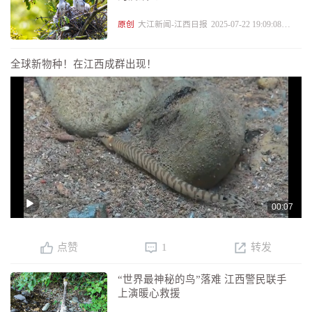
原创
大江新闻-江西日报
2025-07-22 19:09:08
评
6
全球新物种！在江西成群出现！
00:07
点赞
1
转发
“世界最神秘的鸟”落难 江西警民联手
上演暖心救援