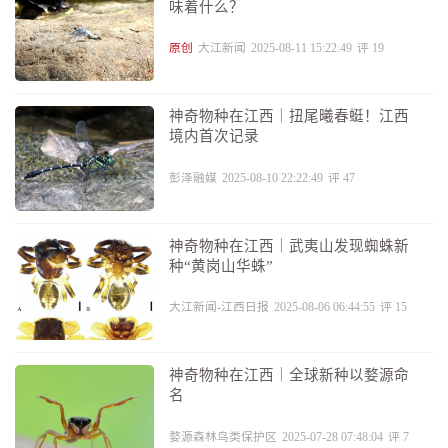
味着什么？
原创
大江新闻
2025-08-11 15:22:49
评
19
神奇物种在江西｜扭尾曦春蜓！江西
境内首次记录
彭泽融媒
2025-08-10 22:22:49
评
47
神奇物种在江西｜武夷山发现蜘蛛新
种“黄岗山华蛛”
大江新闻-江西日报
2025-08-06 06:44:55
评
15
神奇物种在江西｜全球新种以婺源命
名
婺源森林鸟类保护区
2025-07-28 07:48:04
评
7