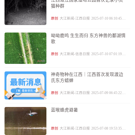
猫种群
原创
大江新闻-江西日报
2025-07-10 06:10:45
评
29
呦呦鹿鸣 生生而归 东方神兽的鄱湖情
歌
原创
大江新闻-信息日报
2025-07-10 07:01:19
评
7
神奇物种在江西｜江西首次发现渡边
氏东方蜡蝉
原创
大江新闻-江西日报
2025-07-09 06:45:22
评
6
蓝喉蜂虎避暑
原创
大江新闻-江西日报
2025-07-08 19:53:35
评
1