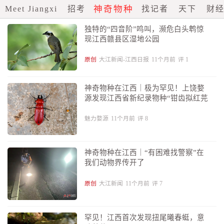
神奇物种
Meet Jiangxi
招考
找记者
天下
财
独特的“四音阶”鸣叫，濒危白头鹎惊
现江西赣县区湿地公园
原创
大江新闻-江西日报
11个月前
评
1
神奇物种在江西｜极为罕见！上饶婺
源发现江西省新纪录物种“钳齿拟红芫
菁”
魅力婺源
11个月前
评
8
神奇物种在江西｜“有困难找警察”在
我们动物界传开了
原创
大江新闻
11个月前
评
7
罕见！江西首次发现扭尾曦春蜓，意