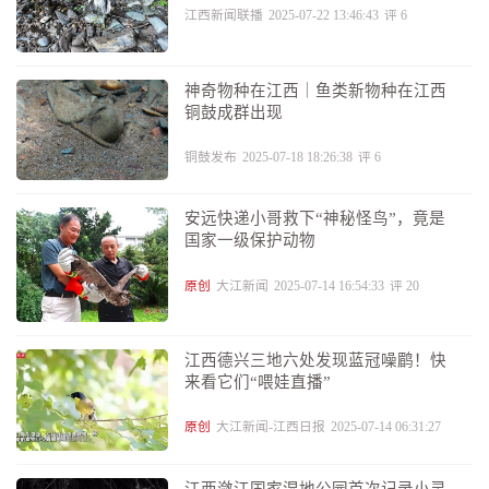
江西新闻联播
2025-07-22 13:46:43
评
6
神奇物种在江西｜鱼类新物种在江西
铜鼓成群出现
铜鼓发布
2025-07-18 18:26:38
评
6
安远快递小哥救下“神秘怪鸟”，竟是
国家一级保护动物
原创
大江新闻
2025-07-14 16:54:33
评
20
江西德兴三地六处发现蓝冠噪鹛！快
来看它们“喂娃直播”
原创
大江新闻-江西日报
2025-07-14 06:31:27
江西潋江国家湿地公园首次记录小灵