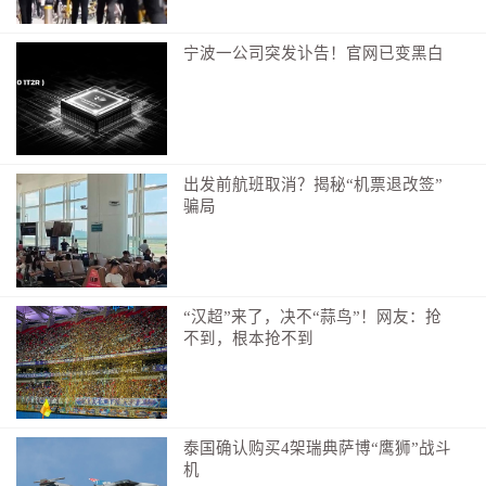
宁波一公司突发讣告！官网已变黑白
朱砂村有一座古戏楼，座落在古村中间，是古村先人
重要的文化设施。因前几年对古村开展抢救性修复，对
古戏楼在原有基础进行了整修，，现在是古村的重点建
出发前航班取消？揭秘“机票退改签”
筑。我们站在戏楼前，虽不见当年锣鼓喧天，戏曲婉转
骗局
多采的热闹场景，却可以想到彼时古村先人齐聚于此共
赏戏曲文化的欢愉气氛，戏台上角色的一颦一笑，一唱
一和，都成为朱砂古村挥之不去的历史文化。
“汉超”来了，决不“蒜鸟”！网友：抢
不到，根本抢不到
泰国确认购买4架瑞典萨博“鹰狮”战斗
机