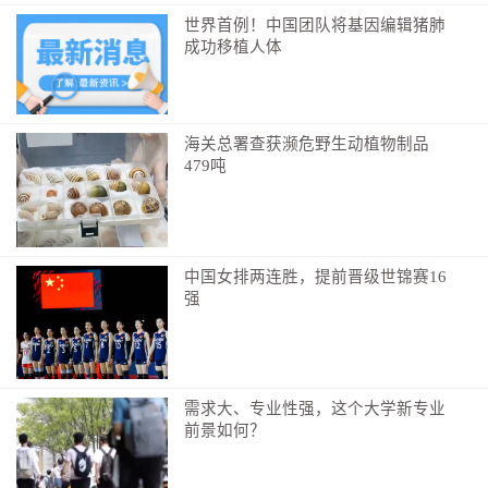
村内的古屋多为明清时期建筑，青砖黛瓦，木柱石
世界首例！中国团队将基因编辑猪肺
成功移植人体
基，院内间天井错落，门窗都雕刻着精美纹饰，其中有
蝙蝠、鹿与桃的图案，表示对福禄寿的心理期盼。虽历
经风雨侵蚀而显斑驳，依旧能窥见当年的精巧工艺。随
步古屋之间，伸手轻抚苔色的墙面，指尖触到的却是历
海关总署查获濒危野生动植物制品
479吨
史浸润的尘埃，仿佛看见朱砂村的先人日出而作日落而
息的画页。
中国女排两连胜，提前晋级世锦赛16
强
需求大、专业性强，这个大学新专业
前景如何？