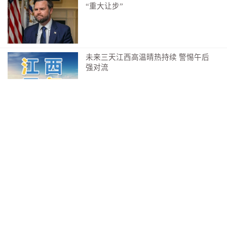
“重大让步”
古扑的石拱桥，静卧在溪流之上。溪流潺潺，水清澈而
浅，溪两边有许多的古树，有的树龄在三百年以上，高
大粗壮，郁郁葱葱，有着强大的生命力。石桥不长，大
未来三天江西高温晴热持续 警惕午后
概三十米左右；桥也不宽，不足三米。桥墩两边是大青
强对流
石堆砌，中间为圆拱。桥的扶拦原先是石柱，因年久损
坏而现改为水泥滕条状。我们从桥上走过，听着桥下溪
水流淌的声音，山风拂面，感觉十分惬意。
清华食堂餐具一套88元“可用可收
藏”？校方回应
100进36！中国庐山诗会总决赛正式
启动