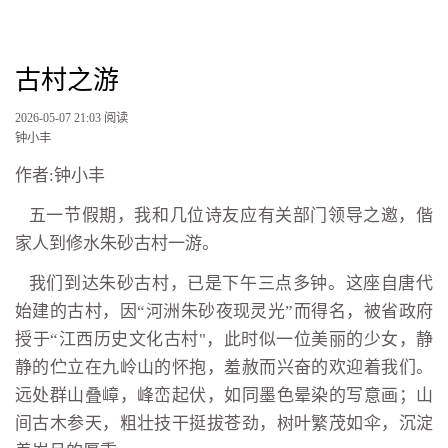
古村之游
2026-05-07 21:03
阅读
钟小丰
作者:钟小丰
五一节假期，我和几位诗友应有关部门领导之邀，偕
家人到修水朱砂古村一游。
我们到达朱砂古村，已是下午三点多钟。这座自唐代
始建的古村，因“河洲朱砂夜现灵光”而得名，被省政府
授于“江西历史文化古村"，此时似一位美丽的少女，静
静的伫立在九岭山的怀抱，羞赦而兴奋的欢迎着我们。
远处群山叠嶂，峰峦起伏，如同墨色晕染的写意画；山
间古木参天，粗壮技干挺拔苍劲，树叶繁茂如伞，沉淀