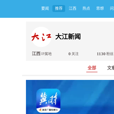
要闻
推荐
江西
热点
思想
问
大江新闻
江西
0
1130
IP属地
关注
粉丝
全部
文