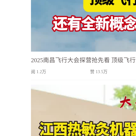
2025南昌飞行大会探营抢先看 顶级飞
阅 1.2万
赞 13.5万