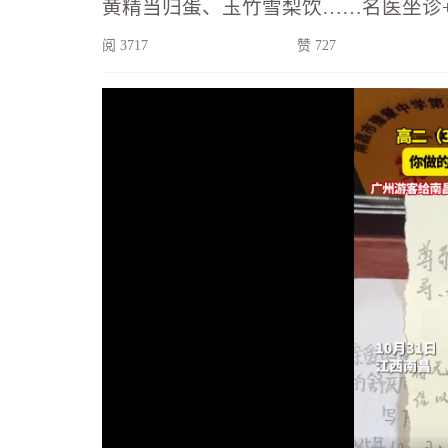
黄精当归蛋、玉竹雪梨饮……名医坐诊
阅 3717
赞 727