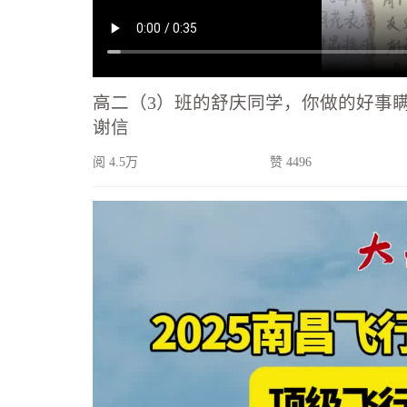
高二（3）班的舒庆同学，你做的好事
谢信
阅 4.5万
赞 4496