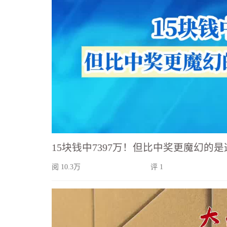
15块钱中7397万！但比中奖更魔幻的
阅 10.3万
评 1