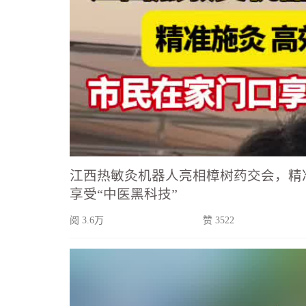
江西热敏灸机器人亮相樟树药交会，精
享受“中医黑科技”
阅 3.6万
赞 3522