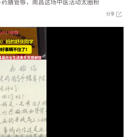
+药膳管够，南昌这场中医活动太圈粉
分享