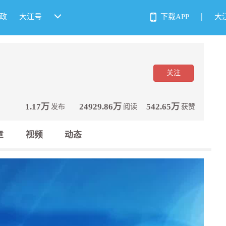
|
政
大江号
下载APP
大
关注
1.17万
24929.86万
542.65万
发布
阅读
获赞
章
视频
动态