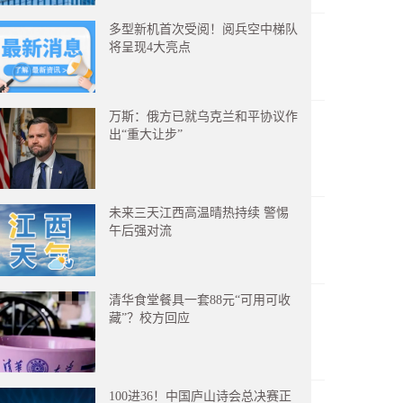
多型新机首次受阅！阅兵空中梯队
将呈现4大亮点
万斯：俄方已就乌克兰和平协议作
出“重大让步”
未来三天江西高温晴热持续 警惕
午后强对流
清华食堂餐具一套88元“可用可收
藏”？校方回应
100进36！中国庐山诗会总决赛正