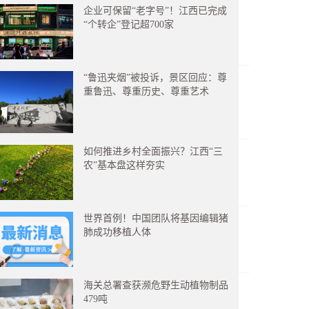
企业可保留“老字号”！江西已完成
“个转企”登记超700家
“鲁迅夹烟”被投诉，景区回应：尊
重鲁迅、尊重历史、尊重艺术
如何推进乡村全面振兴？江西“三
农”基本盘这样夯实
世界首例！中国团队将基因编辑猪
肺成功移植人体
海关总署查获濒危野生动植物制品
479吨