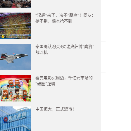
“汉超”来了，决不“蒜鸟”！网友：
抢不到，根本抢不到
泰国确认购买4架瑞典萨博“鹰狮”
战斗机
看完电影买周边，千亿元市场的
“破圈”逻辑
中国恒大，正式退市！