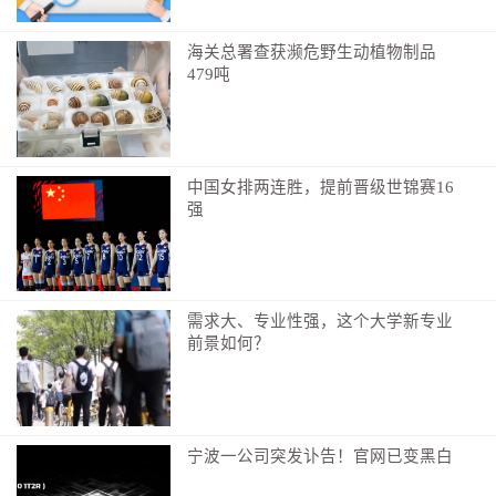
们英勇无畏的身影。
海关总署查获濒危野生动植物制品
“锦绣山河，有你心安”——人民军队的存在，是国
479吨
家稳定、人民幸福的坚实保障。他们用行动诠释着“全心
全意为人民服务”的根本宗旨，用生命践行着对党和人民
的忠诚。在八一军旗的指引下，他们走过了98年的光辉
历程，创造了无数辉煌业绩。
中国女排两连胜，提前晋级世锦赛16
强
站在新的历史起点上，我们坚信，人民军队将继续
发扬优良传统，不断提升战斗力，以更加坚定的信念、
更加顽强的作风、更加过硬的本领，应对各种风险挑
战，守护好祖国的锦绣山河。让我们向这群“最可爱的
需求大、专业性强，这个大学新专业
前景如何？
人”致以最崇高的敬意，祝愿人民军队在未来的征程中再
创辉煌，让山河永固、让岁月长安。
（朱亮）
宁波一公司突发讣告！官网已变黑白