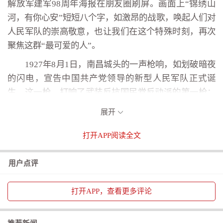
解放军建军98周年海报在朋友圈刷屏。画面上“锦绣山
河，有你心安”短短八个字，如激昂的战歌，唤起人们对
人民军队的崇高敬意，也让我们在这个特殊时刻，再次
聚焦这群“最可爱的人”。
1927年8月1日，南昌城头的一声枪响，如划破暗夜
的闪电，宣告中国共产党领导的新型人民军队正式诞
生。这一枪，打响了武装反抗国民党反动派的第一枪；
这一枪，点燃了民族独立和人民解放的希望之火。从
展开
此，人民军队踏上了为民族尊严而战、为人民幸福而战
的征程。
打开
APP阅读全文
在战火纷飞的年代，革命先烈们前赴后继、浴血奋
用户点评
战。他们以血肉之躯抵挡敌人的枪林弹雨，用坚定的信
念和顽强的意志，书写了一曲曲感天动地的英雄赞歌。
打开
APP，查看更多评论
董存瑞舍身炸碉堡，为部队开辟了前进的道路；黄继光
用胸膛堵住枪眼，为战友赢得了胜利的契机；邱少云在
烈火中永生，展现出了钢铁般的纪律和意志……正是无