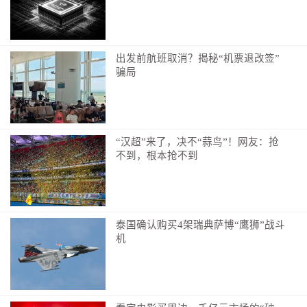
出发前航班取消？揭秘“机票退改签”
骗局
“汉超”来了，决不“蒜鸟”！网友：抢
不到，根本抢不到
泰国确认购买4架瑞典萨博“鹰狮”战斗
作者：朱亮
机
编辑：倪旻