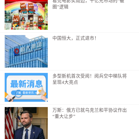
看完电影买周边，千亿元市场的“破
圈”逻辑
中国恒大，正式退市！
多型新机首次受阅！阅兵空中梯队将
呈现4大亮点
万斯：俄方已就乌克兰和平协议作出
“重大让步”