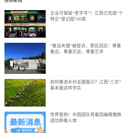
推荐新闻
数先烈们的牺牲，才换来了今天的太平盛世，让我们能
企业可保留“老字号”！江西已完成“个
够在和平的阳光下安居乐业。
转企”登记超700家
时光流转，和平年代里，人民军队的使命从未改
变。如今，国际形势风云变幻，局部冲突不断，世界并
不太平。霸权主义、恐怖主义、跨国犯罪等非传统安全
“鲁迅夹烟”被投诉，景区回应：尊重
鲁迅、尊重历史、尊重艺术
威胁日益凸显，给世界和平与发展带来严峻挑战。在这
样的背景下，人民子弟兵接续奋斗、捍卫和平，成为守
护国家安全和人民幸福的钢铁长城。
在边疆海防，他们顶风冒雪、戍边守疆，用忠诚和
如何推进乡村全面振兴？江西“三农”
基本盘这样夯实
热血捍卫着祖国的每一寸土地；在抗洪抢险现场，他们
争分夺秒、筑堤抢险，用身躯阻挡汹涌的洪水，保护人
民群众的生命财产安全；在抗震救灾一线，他们不顾余
震危险，深入废墟搜救幸存者，给受灾群众带来生的希
世界首例！中国团队将基因编辑猪肺
成功移植人体
望。无论是在高山峡谷、大漠戈壁，还是在繁华都市、
偏远乡村，只要是祖国和人民需要的地方，总能看到他