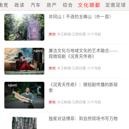
文化赣鄱
电竞
政读
汽车
房产
综合
定南足球
井冈山丨不退的五峰山（外一首）
原创
大江新闻-江西日报
11个月前
廉洁文化与地域文化的艺术融合——
观微短剧《况青天传奇》
原创
大江新闻-江西日报
11个月前
《况青天传奇》：微短剧传播的新探
索
原创
大江新闻-江西日报
11个月前
独家对话傅菲：到自然现场书写万物