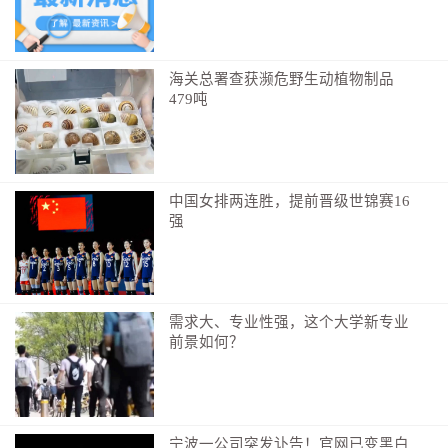
00:35
海关总署查获濒危野生动植物制品
“怎么啦小朋友？”—“钱弄丢了”
479吨
民警留意到三名男孩的表现
经询问，白衣男孩说出了困扰
原来
中国女排两连胜，提前晋级世锦赛16
强
三人约定好分工
各自负责买鸡腿、冰淇淋和饮料
一起大餐一顿
需求大、专业性强，这个大学新专业
前景如何？
岂料买完鸡腿和冰淇淋后
白衣男孩的20元现金不见了
买饮料任务也因此被“中断”
宁波一公司突发讣告！官网已变黑白