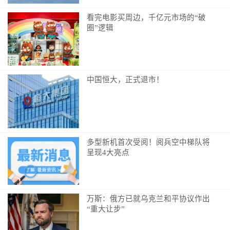
“丢了多少钱？”—“丢了好多。”
看完电影买周边，千亿元市场的“破
圈”逻辑
“好多是多少？”—“20块”
面对民警询问丢钱细节
孩子们你一言我一语
中国恒大，正式退市！
就只记得钱是“走着走着就没了”
多型新机首次受阅！阅兵空中梯队将
呈现4大亮点
万斯：俄方已就乌克兰和平协议作出
“重大让步”