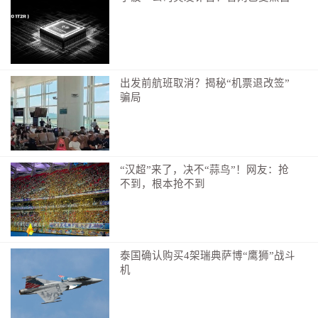
三人便鼓起勇气走进派出所大厅
出发前航班取消？揭秘“机票退改签”
骗局
“汉超”来了，决不“蒜鸟”！网友：抢
不到，根本抢不到
泰国确认购买4架瑞典萨博“鹰狮”战斗
机