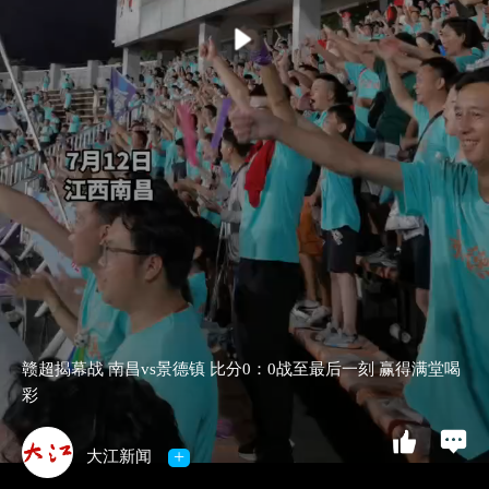
赣超揭幕战 南昌vs景德镇 比分0：0战至最后一刻 赢得满堂喝
彩
+
大江新闻