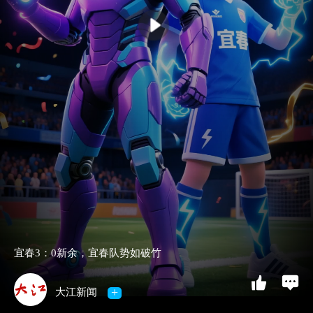
宜春3：0新余，宜春队势如破竹
+
大江新闻