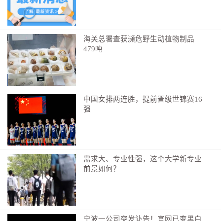
拓展，进一步提升临川区的经济综合实力。
“产业从无到有、从小到大、从弱到强，需要一个漫
长的培育过程。”吴宜文表示，不论是临川区委、区政
海关总署查获濒危野生动植物制品
479吨
府，还是有志返乡发展酒店用品产业的乡贤企业家，都
要有耐心、有恒心，瞄准把临川打造成为“酒店用品不过
临川(云山)不齐”的区域性酒店用品集散地目标，持之以
恒抓，久久为功干。
中国女排两连胜，提前晋级世锦赛16
强
招引酒店用品产业乡贤返乡创业投资
如今，临川正在加快推进酒店用品产业发展，围绕
建成集研发设计、生产制造、销售展贸为一体的综合产
业体系，确立了打造“酒店用品不过临川(云山)不齐”的
需求大、专业性强，这个大学新专业
前景如何？
区域性酒店用品集散地的长远发展目标。为实现这一目
标，临川区拿出了哪些举措？
招商引资，是临川区迈出的重要一步。3月15日，吴
宜文率招商团队深入西安陶艺坊酒店用品陶瓷馆考察调
宁波一公司突发讣告！官网已变黑白