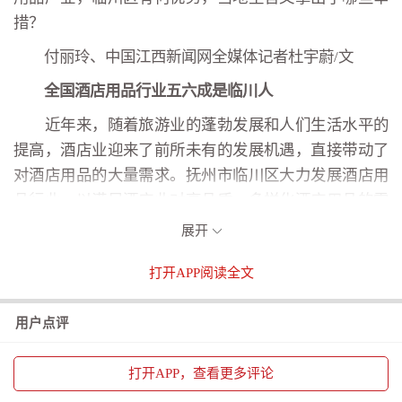
措？
付丽玲、中国江西新闻网全媒体记者杜宇蔚/文
全国酒店用品行业五六成是临川人
近年来，随着旅游业的蓬勃发展和人们生活水平的
提高，酒店业迎来了前所未有的发展机遇，直接带动了
对酒店用品的大量需求。抚州市临川区大力发展酒店用
品行业，以满足酒店业对高品质、多样化酒店用品的需
求。
展开
“酒店用品行业是临川在外乡贤从业人员最多、市场
打开
APP阅读全文
占有率最高的一个产业，临川发展酒店用品产业有基
础、有条件、有很好的前景。”4月3日，临川区委书记吴
用户点评
宜文在全区“优环境·话发展”政企恳谈会暨酒店用品行业
发展座谈会上如是说道。
打开
APP，查看更多评论
具体来看，临川区发展酒店用品行业有何优势？临