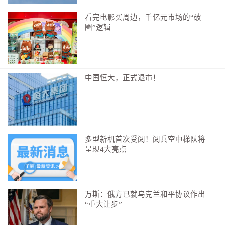
要平台。“要有针对性地制定临川区酒店用品产业的发展
看完电影买周边，千亿元市场的“破
规划。”吴宜文在会上称，各位乡贤企业家要积极参与，
圈”逻辑
拧成一股绳、合成一股力，共同投身家乡酒店用品产业
发展，实现大家事业做大、家乡经济发展。
临川区委副书记、区长李群彪则表示，希望充分发
中国恒大，正式退市！
挥各企业优势，促进各企业间相互配套、相互支持、相
互发展，齐心协力创造临川酒店用品产业的美好未来。
同时，政府将千方百计提供优质服务，为各位企业家搭
平台、谋好势、加把力，全力打造一流的营商环境。
多型新机首次受阅！阅兵空中梯队将
不难看出，通过产业链精准招商、乡贤资源转化与
呈现4大亮点
营商环境革新，临川区正将传统优势转化为现代产业集
群竞争力。
万斯：俄方已就乌克兰和平协议作出
立足昌抚合作示范区建设推动产业落地
“重大让步”
在我国经济持续回升向好，餐饮、旅游消费活力不