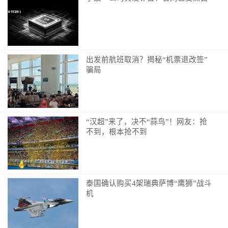
研。在详细了解陶瓷厨具等酒店用品生产工艺、市场销
售以及产业链布局情况后，吴宜文表示，多年来广大临
川乡贤在外深耕酒店用品行业，实现了由“小”做“大”，
成为全国酒店用品行业的“主力军”。希望企业能够充分
出发前航班取消？揭秘“机票退改签”
发挥自身优势，积极返乡投资创业，共同助力家乡酒店
骗局
用品产业发展。
为进一步推动酒店用品行业的发展，临川区不断加
大酒店用品企业招商和扶持力度，抓住产业提档升级和
“汉超”来了，决不“蒜鸟”！网友：抢
技术更新换代的窗口期，积极招引更多在外从事酒店用
不到，根本抢不到
品产业乡贤返乡创业投资，做大做强临川区酒店用品产
业。
乡贤是县区发展不可或缺的重要力量，对临川区而
泰国确认购买4架瑞典萨博“鹰狮”战斗
言，乡贤是最宝贵的战略资源之一。
机
2024年3月9日举办的“优环境·话发展”政企恳谈会暨
酒店用品行业发展座谈会，是临川区汇聚乡贤力量的重