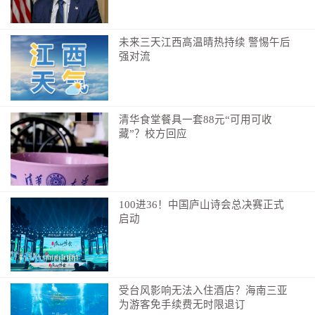
断增强的大环境下，临川区依托显著的区位优势与深厚
的产业底蕴，正迎来酒店用品产业发展的战略机遇期。
未来三天江西高温晴热持续 警惕午后
未来，临川酒店用品产业发展路径该如何规划、如何铺
强对流
展？
在今年4月召开的酒店用品行业发展座谈会上，吴宜
文为产业发展定下基调：“政府打造良好环境，企业创造
清华食堂餐具一套88元“可用可收
社会财富。作为党委、政府，将坚持规划先行、基础设
藏”？校方回应
施先行，为企业做好配套服务；作为企业，希望大家想
好怎么干，下定干的决心，付出干的行动，共同把临川
酒店用品产业做大做强，共同把家乡建设得更美好。”
100进36！中国庐山诗会总决赛正式
吴宜文还表示，当前，临川区委、区政府正在全面
启动
落实省、市关于推进昌抚一体化发展的部署要求，大力
推进昌抚合作示范区建设，发展酒店用品产业正当其
时、恰逢其势，要坚定信心、迎难而上，推动酒店用品
受台风影响无法入住酒店？海南三亚
产业在临川落地。
为游客免手续费无时限退订