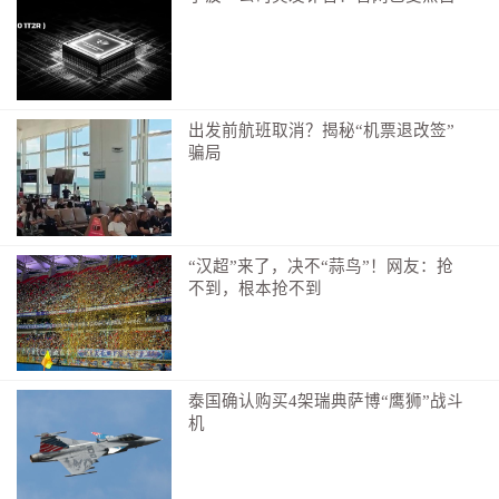
出发前航班取消？揭秘“机票退改签”
骗局
“汉超”来了，决不“蒜鸟”！网友：抢
不到，根本抢不到
泰国确认购买4架瑞典萨博“鹰狮”战斗
机