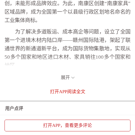
创，未能形成品牌效应。为此，南康区创建“南康家具”
区域品牌，成为全国第一个以县级行政区划地名命名的
工业集体商标。
为了解决多道贩运、成本高企等问题，设立了全国
第一个进境木材内陆口岸——赣州国际陆港，架起了联
通世界的新通道新平台，成为国际货物集散地，实现从
50多个国家和地区进口木材、家具销往100多个国家和
地区。
不仅如此，南康区依托赣州国际陆港与深圳盐田港
展开
合作开通赣深“组合港”，在全国首创“跨省、跨关区、跨
打开
APP阅读全文
陆海港”通关新模式，将盐田港的闸口延伸至赣州国际陆
港，赣州外贸企业可以在家门口享受海港服务；与盐
用户点评
田、蛇口、厦门、漳州、泉州、广州等沿海地区的海港
进行合作，接入海上丝绸之路的通道……
打开
APP，查看更多评论
在2022年，南康家具按照把订单带回来、知名度打