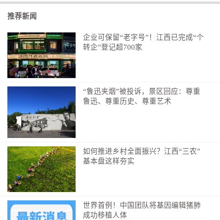
出去，提升国际市场竞争力和南康家具国际影响力，首
推荐新闻
次以行业的名义整体抱团出海，截至2024年初步达成了
“抢市场、抢订单”的目标，拓展了国际市场，提高了南
企业可保留“老字号”！江西已完成“个
康家具的国际影响力。据悉，2024年，累计组织39家企
转企”登记超700家
业参加俄罗斯、韩国、日本、阿联酋等国的家具展会，
推动南康家具挺进欧美、东南亚、中亚、中东等19国抢
市场、抢订单，新增海外订单超50亿元。
“鲁迅夹烟”被投诉，景区回应：尊重
鲁迅、尊重历史、尊重艺术
今年3月，马来西亚吉隆坡家具展览会，接下来的意
大利米兰国际家具展览会、中东迪拜家具和室内装饰展
览会、哈萨克斯坦家具配件及室内装饰展览会……南康
家具与一众知名国际品牌将同台竞技，向全球展示中国
如何推进乡村全面振兴？江西“三农”
基本盘这样夯实
超高的制造水平和工艺技术。
策划：刘小荣
监制：黄铭
世界首例！中国团队将基因编辑猪肺
成功移植人体
执行：黄祥晟