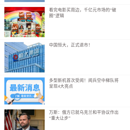
看完电影买周边，千亿元市场的“破
圈”逻辑
中国恒大，正式退市！
多型新机首次受阅！阅兵空中梯队将
呈现4大亮点
万斯：俄方已就乌克兰和平协议作出
“重大让步”