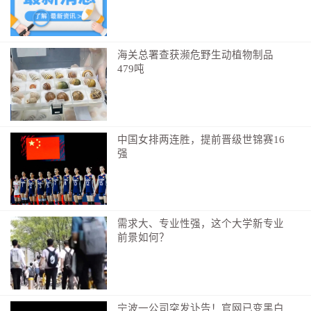
美术：胡麟兰
文案：谢梦丽
海关总署查获濒危野生动植物制品
479吨
制作：游菲菲
英文翻译：匡剑勇
中国女排两连胜，提前晋级世锦赛16
强
需求大、专业性强，这个大学新专业
前景如何？
宁波一公司突发讣告！官网已变黑白