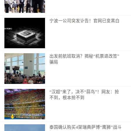
宁波一公司突发讣告！官网已变黑白
出发前航班取消？揭秘“机票退改签”
骗局
“汉超”来了，决不“蒜鸟”！网友：抢
不到，根本抢不到
泰国确认购买4架瑞典萨博“鹰狮”战斗