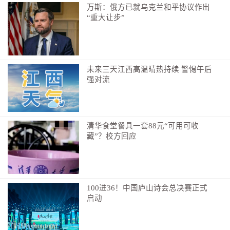
万斯：俄方已就乌克兰和平协议作出
“重大让步”
未来三天江西高温晴热持续 警惕午后
强对流
清华食堂餐具一套88元“可用可收
藏”？校方回应
100进36！中国庐山诗会总决赛正式
启动