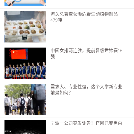
担。
海关总署查获濒危野生动植物制品
安福县市场监督管理局：
执法人员
已
督促运营商按照条例规
479吨
定要求对充电服务费计价方式进行整改，并重新公示收费标
准，目前已整改完成；对于
网友
提到的充电服务费高于充电
电费的问题，目前充电服务费实行市场调节价，无相关法律
法规规定不得高于充电电费。为响应消费者诉求，充电桩运
中国女排两连胜，提前晋级世锦赛16
强
营商已将充电服务费调整为
0.6元/度（充电电费：0.62元/
度）。
罗玉珍
、
田笑（实习生）、
全媒体记者谢凌瑾整理
需求大、专业性强，这个大学新专业
前景如何？
编辑：罗玉珍
宁波一公司突发讣告！官网已变黑白