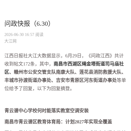
问政快报（6.30）
2026-06-30 16:57
阅读
大江网
江西日报社大江大数据显示，
6
月
29
日，《问政江西》共计
收到帖文
172
条，其中，
南昌市西湖区绳金塔街道司马庙社
区
、赣州市公安交管支队南康大队、
莲花县消防救援大队
、
丰城市孙渡街道办事处、
吉安市
青原区河东街道办事处
等单
位给予了回复
，
以下为回复摘登
。
青云谱中心学校何时能落实教室空调安装
南昌市青云谱区教育体育局：计划
2027年实现全覆盖