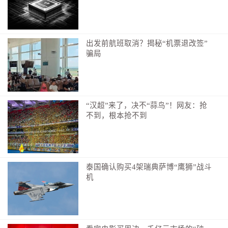
出发前航班取消？揭秘“机票退改签”
骗局
“汉超”来了，决不“蒜鸟”！网友：抢
不到，根本抢不到
泰国确认购买4架瑞典萨博“鹰狮”战斗
机