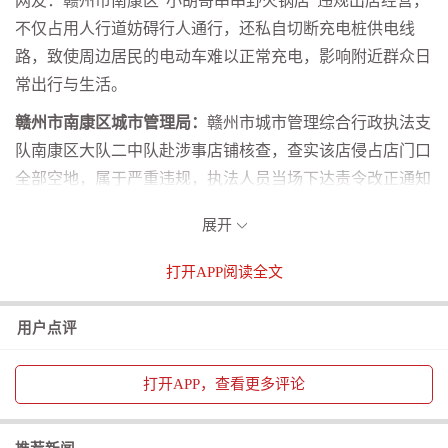
网友：
赣州市南康区“小胡哥串串野火锅店”违规出店经营，
不仅占用人行道妨碍行人通行，还私自切断充电桩供电线
路，致使周边居民的电动车难以正常充电，影响附近群众日
常出行与生活。
赣州市南康区城市管理局：
赣州市城市管理综合行政执法支
队南康区大队二中队赴涉事店铺核查，查实该店侵占店门口
全部空地，属于严重违规，执法人员当场下达责令改正通知
书，要求立即清退占道物品。
6月24日，二中队负责人赴现
展开
场踏勘，并约谈店主，再次明确经营红线：严禁超范围大范
围占道，不得阻碍路人通行，不得挤占居民二轮车停放及充
打开
APP阅读全文
电空间。当晚二中队开展“回头看”巡查，确认该店已全部完
成整改，人行道恢复畅通，公共停车位可正常使用。
用户点评
打开
APP，查看更多评论
中央学府小区消防设备长期无人定期巡检
莲花县消防救援大队：采取处置措施