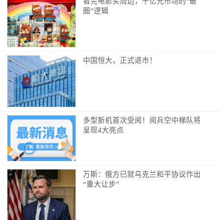
看完电影买周边，千亿元市场的“破
圈”逻辑
中国恒大，正式退市！
多型新机首次受阅！阅兵空中梯队将
呈现4大亮点
万斯：俄方已就乌克兰和平协议作出
“重大让步”