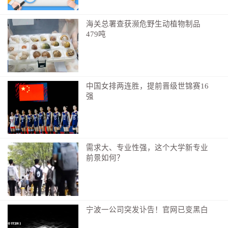
轻度瘙痒均为正常反应。
海关总署查获濒危野生动植物制品
2.防寒避风：贴敷当天应注意防风避寒，避免直接
479吨
吹空调、风扇，以免毛孔闭合，影响疗效。
3.饮食清淡：忌食生冷、油腻、辛辣的食物；慎食
牛肉、羊肉、桂圆、荔枝等易上火食物。
中国女排两连胜，提前晋级世锦赛16
强
作者：史建刚
编辑：吴梦茹
需求大、专业性强，这个大学新专业
前景如何？
宁波一公司突发讣告！官网已变黑白