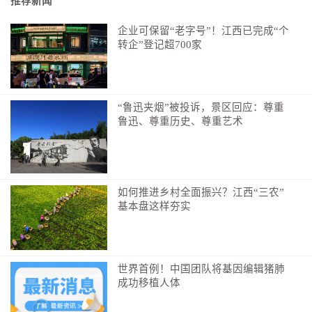
期）等；
推荐新闻
2.良性结节：素体虚寒，易患良性结节病患者，如
企业可保留“老字号”！江西已完成“个
乳腺增生、卵巢囊肿、子宫肌瘤等人群；
转企”登记超700家
3.各类痛症：经期、产后、围绝经期、绝经后出现
的头痛、身痛、腰痛、腹痛等各种痛症；
“鲁迅夹烟”被投诉，景区回应：尊重
4.虚寒体质：冬季怕冷、手足冰凉、体虚感冒等气
鲁迅、尊重历史、尊重艺术
虚体质、免疫力低下者；
5.生育困扰：宫寒不孕症、复发性流产、反复胚胎
移植失败人群；
如何推进乡村全面振兴？江西“三农”
基本盘这样夯实
6.术后调理：宫腔镜、腹腔镜等妇科手术后，体质
虚弱、感觉宫寒者；
7.肿瘤术后：放疗、化疗术后体虚之人。
世界首例！中国团队将基因编辑猪肺
注意事项
成功移植人体
1.皮肤反应：贴敷后局部皮肤微红、有色素沉着或