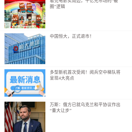
看完电影买周边，千亿元市场的“破
圈”逻辑
中国恒大，正式退市！
多型新机首次受阅！阅兵空中梯队将
呈现4大亮点
万斯：俄方已就乌克兰和平协议作出
“重大让步”