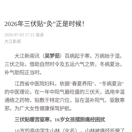
2026年三伏贴“灸”正是时候！
2026-07-03 17:21
阅读
大江新闻
大江新闻讯（
吴梦茹
）百病起于寒，万病始于湿。
三伏之际，借助自然时令及五运六气之势，冬病夏治，
补气助阳正当时。
江西省中医院妇科，依据“春夏养阳”、“冬病夏治”
的中医理论，在一年中阳气最旺盛的三伏天，选用辛温
通络之药物，贴敷于特定穴位，旨在温补阳气、驱散寒
邪，为广大女性健康保驾护航。
三伏贴暖宫驱寒，16岁女孩摆脱痛经困扰
16岁的高中学生小林（化名），小林被痛经折磨了