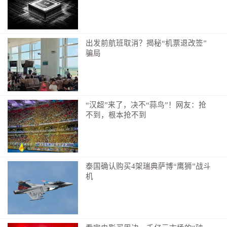
出发前航班取消？揭秘“机票退改签”
骗局
“汉超”来了，决不“蒜鸟”！网友：抢
不到，根本抢不到
泰国确认购买4架瑞典萨博“鹰狮”战斗
机