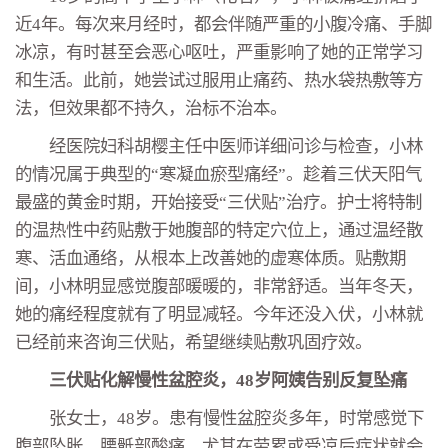
近4年。每次来月经时，都会伴随严重的小腹冷痛、手脚
冰凉，有时甚至会恶心呕吐，严重影响了她的正常学习
和生活。此前，她尝试过服用止痛药、热水袋热敷等方
法，但效果都不持久，治标不治本。
经医院妇科胡樱主任中医师详细问诊与检查，小林
的情况属于典型的“寒凝血瘀型痛经”。趁着三伏天阳气
最盛的黄金时期，开始接受“三伏贴”治疗。护士将特制
的温热性中药贴敷于她腹部的特定穴位上，通过温经散
寒、活血通络，从根本上改善她的虚寒体质。贴敷期
间，小林明显感觉腹部暖暖的，非常舒适。当年冬天，
她的痛经程度就有了明显减轻。今年还没入伏，小林就
已经前来咨询三伏贴，希望继续贴敷巩固疗效。
三伏贴化解慢性盆腔炎，48岁阿姨告别反复坠痛
张女士，48岁。患有慢性盆腔炎多年，时常感觉下
腹部坠胀、腰骶部酸痛，尤其在劳累或受凉后症状就会