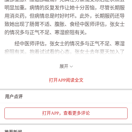
明显加重。病情的反复发作让她十分苦恼，尽管长期服
用消炎药，但病情总是时好时坏。此外，长期服药还导
致她出现了肠胃不适、腹胀、食经中医师评估，张女士
的情况多与正气不足、寒湿瘀阻有关。
经中医师评估，张女士的情况多与正气不足、寒湿
瘀阻有关。抱着试试看的心态，张女士去年夏天加入了
三伏贴“冬病夏治”的行列。经过一个夏天的坚持贴敷，
展开
张女士惊喜地发现盆腔炎复发的次数明显减少，疼痛程
度也轻了很多，整体体质较之前有了显著增强。今年入
打开
APP阅读全文
伏后，她早早来到医院继续贴敷巩固，目前下腹部的坠
胀感已基本消失，生活质量大大提高。
用户点评
妇科三伏贴适合哪些疾病？
打开
APP，查看更多评论
1.妇科寒症：因阳虚寒湿凝滞导致的痛经、月经不
调、带下量多、慢性盆腔炎、围绝经期综合征（更年