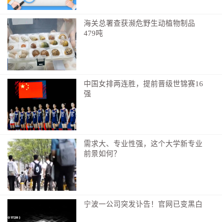
而意大利裔的国际足联主席因凡蒂诺说了，为了意
海关总署查获濒危野生动植物制品
大利（仅为玩笑，请勿当真），后续世界杯有望继续扩
479吨
军到64队（并非玩笑，可以当真），办成全球足球“大联
欢”。那，中国队是不是也有希望了？
7、捧杯的“拉布布”，不是吉祥物
中国女排两连胜，提前晋级世锦赛16
强
开幕式上，来自中国的“显眼包”直接刷屏全球！一
棕一蓝两只拉布布联手稳稳托起迷你大力神杯，抢尽了
风头。不少全球观众甚至误以为，拉布布是本届的吉祥
物。
需求大、专业性强，这个大学新专业
前景如何？
其实本届官方吉祥物另有“天团”组合：美国白头海
雕克拉奇、墨西哥美洲豹萨尤、加拿大驼鹿梅普尔。但
不少“伪球迷”闹出的“小乌龙”也凸显了中国潮玩IP的魅
力。
宁波一公司突发讣告！官网已变黑白
8、“除了国足，中国能来的都来了”