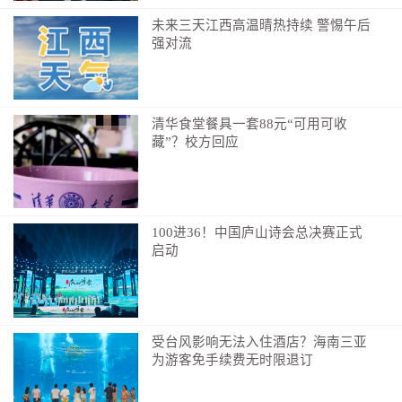
有网友瞬间穿越。这几位足坛名宿虽早已退役多年，但
未来三天江西高温晴热持续 警惕午后
总是“哥不在江湖，江湖处处有哥的传说”。
强对流
其实，他们都已现身本届世界杯，只不过不在绿茵
场，而在观众席上。
清华食堂餐具一套88元“可用可收
12、老说“诸神黄昏”，啥意思？
藏”？校方回应
足坛热词“诸神黄昏”，本届又被反复提起。梅西、C
罗、莫德里奇、诺伊尔一众传奇球星，数年前就被认为
会是世界杯“最后一舞”。无数球迷与他们挥泪告别后，
100进36！中国庐山诗会总决赛正式
他们却传奇地又一次踏上世界杯绿茵场。经典台词“未来
启动
是年轻人的”说了一遍又一遍，结果“诸神”始终稳居C
位。
好在，格外长的黄昏大多会有格外美的晚霞。
受台风影响无法入住酒店？海南三亚
13、如何迅速辨认梅西、C罗、哈兰德……
为游客免手续费无时限退订
梅西：阿根廷队场上除了门将最爱“散步”的，但经