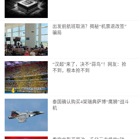
中国网友的这个梗，算是遗憾之余的自我安慰。
但此言不虚，本届世界杯中国元素拉满。场馆施
出发前航班取消？揭秘“机票退改签”
工、比赛用球、周边商品，中国制造随处可见；海信、
骗局
联想提供的技术，助力提升比赛执裁水平、优化比赛分
析能力；多家中国赞助商广告在16个赛场循环。此外，
来自中国的工作人员和志愿者在赛场内外闪耀。当然小
编的同事们也在现场，努力为大家带来有趣又专业的报
“汉超”来了，决不“蒜鸟”！网友：抢
不到，根本抢不到
道。
不过，中国球迷心底最期盼的，还是有朝一日国足
能踏上世界杯赛场。加油！
泰国确认购买4架瑞典萨博“鹰狮”战斗
9、中国裁判，不只马宁
机
马宁最受关注不假，但本届赛事中国裁判其实是“组
团”出差，一共三位。第一个打卡上班的，还真不是马
宁。