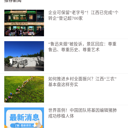
水防中暑，但也成了教练临场布置战术、转播商插广告
推荐新闻
的黄金窗口。对此争议不小，最常见的吐槽是“打乱比赛
企业可保留“老字号”！江西已完成“个
节奏”。
转企”登记超700家
5、没有中国队，也没有意大利
“怎么看不见中国队？”这个……中国队曾在2002年
“鲁迅夹烟”被投诉，景区回应：尊重
韩日世界杯时打进过一次世界杯决赛圈。本届世界杯，
鲁迅、尊重历史、尊重艺术
即便已扩军至48队，不少球迷照旧感慨，又又又看不到
国足登场。
另一支看不见的队伍是意大利队。这支老牌劲旅连
如何推进乡村全面振兴？江西“三农”
续三届无缘世界杯，令无数球迷大跌眼镜。意大利上次
基本盘这样夯实
参赛，还是2014年，那时候，小编还很年轻……
6、不是32强，是48强！还可能变成64强
世界首例！中国团队将基因编辑猪肺
世界杯32强？那是老黄历了。从这届开始，世界杯
成功移植人体
正式扩军至48支队伍，赛制同步调整，小组赛出线门槛
降低（前三名都有可能），比赛场次也大幅增加。