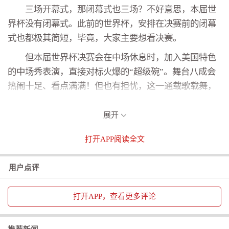
三场开幕式，那闭幕式也三场？不好意思，本届世
界杯没有闭幕式。此前的世界杯，安排在决赛前的闭幕
式也都极其简短，毕竟，大家主要想看决赛。
但本届世界杯决赛会在中场休息时，加入美国特色
的中场秀表演，直接对标火爆的“超级碗”。舞台八成会
热闹十足、看点满满！但也有担忧，这一通载歌载舞，
可别把场上球员的比赛状态都“晾凉”啦。
展开
4、足球比赛有“四节”？
这属实是个新情况。以前世界杯球赛只有上下半
打开
APP阅读全文
场，而本届则在上下半场中，各新增一次强制补水暂
停，导致有球迷调侃：足球赛来到美洲，硬生生被切成
用户点评
了NBA（四节赛制）。
打开
APP，查看更多评论
具体规则是上下半场打到约22分钟时，裁判固定吹
停比赛，进入3分钟补水间歇。本意是为了让球员降温补