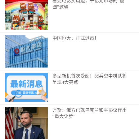
看完电影买周边，千亿元市场的“破
北京时间14日，澳大利亚对土耳其的比赛中，傅明
圈”逻辑
坐在VAR小黑屋里，身份是“辅助视频助理裁判”，相当
于电竞里的金牌辅助位。而以主裁判身份入选的马宁和
助理裁判周飞，尚未出场，一起期待吧！
中国恒大，正式退市！
10、美国队没有詹姆斯，韩国队没有Faker！
是的，美国队没有詹姆斯，就像韩国队没有Faker。
因为，美加墨世界杯玩的是足球。
多型新机首次受阅！阅兵空中梯队将
每逢世界杯，总有人把跨界名人强行“串台”。NBA
呈现4大亮点
球星詹姆斯虽热爱足球、手握利物浦俱乐部股份，但本
职是打篮球，一般不会站上绿茵场；韩国这边也别找
Faker了，电竞“大魔王”正忙着在“召唤师峡谷”叱咤风
万斯：俄方已就乌克兰和平协议作出
云，没法顶替孙兴慜出战世界杯！
“重大让步”
11、大罗、小罗、贝克汉姆怎么不参加？
“大罗、小罗、贝克汉姆去哪了？”每逢世界杯，总