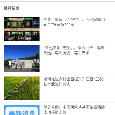
5分钟躺平测血管
推荐新闻
不用输液、不用造影，只需要平躺，手脚绑上普通
测血压的袖带，机器自动检测两个关键数据：
企业可保留“老字号”！江西已完成“个
转企”登记超700家
1. 脉搏波传导速度（baPWV）
专门看血管软硬度，血管越硬，血液冲击血管的速
度越快，数值越高，代表血管老化越严重，中风、心脏
“鲁迅夹烟”被投诉，景区回应：尊重
病风险更大。
鲁迅、尊重历史、尊重艺术
2. 踝臂指数（ABI）
同时测手臂和脚踝的血压，对比就能看出腿上血管
有没有变窄堵塞，手脚冰凉、走路腿疼的人一定要查。
如何推进乡村全面振兴？江西“三农”
基本盘这样夯实
全程安安静静休息5分钟，做完立刻就能拿到完整的
血管健康报告单。
这几类人，每年都要查一次血管
世界首例！中国团队将基因编辑猪肺
成功移植人体