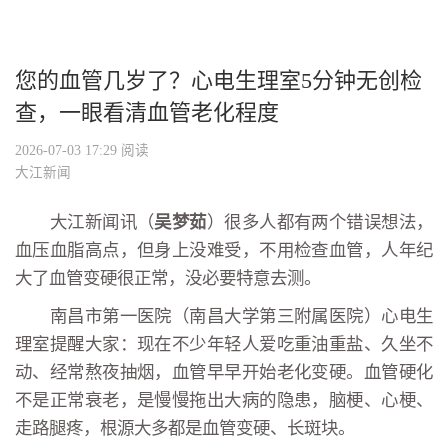
您的血管几岁了？心电生理室5分钟无创检
查，一眼看清血管老化程度
2026-07-03 17:29
阅读
大江新闻
大江新闻讯（
吴梦茹
）很多人都有两个错误想法，
血压血脂高点，但身上没难受，不用检查血管，人年纪
大了血管变硬很正常，没必要特意去测。
南昌市第一医院（南昌大学第三附属医院）心电生
理室提醒大家：现在不少年轻人爱吃重油重盐、久坐不
动、经常熬夜抽烟，血管早早开始老化变硬。血管硬化
不是正常衰老，是慢慢拖出大病的隐患，脑梗、心梗、
走路腿疼，根源大多都是血管变硬、长斑块。