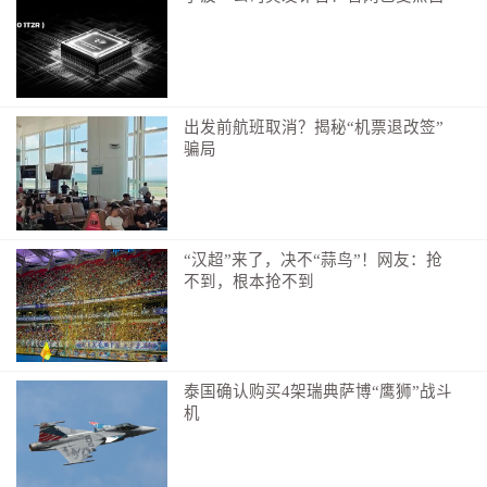
检查前半小时别快走、搬重物，坐着歇一会平复心
跳；
不喝咖啡、浓茶、酒，穿宽松衣服，方便绑袖带；
高血压、糖尿病药物照常吃，不用停药。
出发前航班取消？揭秘“机票退改签”
骗局
不适合做这项检测的人
1. 装有心脏起搏器、做过心脏搭桥手术；
2. 心跳很乱、严重心律失常；
“汉超”来了，决不“蒜鸟”！网友：抢
3. 四肢皮肤破皮、发炎、下肢血栓；
不到，根本抢不到
4. 血压过低、手脚冰凉循环很差。
养护血管小贴士
泰国确认购买4架瑞典萨博“鹰狮”战斗
检测只是第一步，医院有完整的血管健康管理流
机
程：
1. 医生一对一讲解报告单，结合你的血压、血糖、