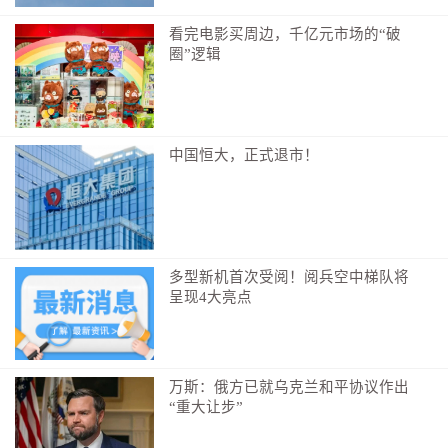
年龄判断危险高低；
看完电影买周边，千亿元市场的“破
2. 根据你的情况搭配一日三餐饮食方案，还有在家
圈”逻辑
就能做的温和运动；
3. 血管硬化程度偏重的，医生会开具规范药物控
制；
中国恒大，正式退市！
4. 定期回来复查，跟踪血管变化，随时调整养护方
式。
作者：杨桦
多型新机首次受阅！阅兵空中梯队将
编辑：吴梦茹
呈现4大亮点
万斯：俄方已就乌克兰和平协议作出
“重大让步”