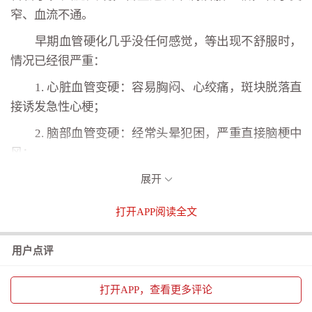
窄、血流不通。
早期血管硬化几乎没任何感觉，等出现不舒服时，
情况已经很严重：
1. 心脏血管变硬：容易胸闷、心绞痛，斑块脱落直
接诱发急性心梗；
2. 脑部血管变硬：经常头晕犯困，严重直接脑梗中
风；
3. 肾脏血管变硬：血压越来越难控制，慢慢损伤肾
展开
功能；
打开
APP阅读全文
4. 腿脚血管变硬：常年手脚冰凉，走一段路腿就酸
痛，严重会溃烂；
用户点评
血管里的油脂斑块一旦破裂，会瞬间堵死血管，抢
救不及时会危及生命
打开
APP，查看更多评论