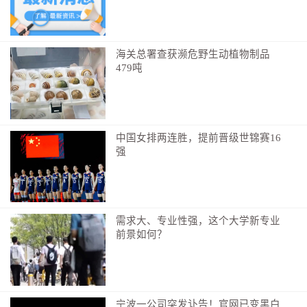
只要符合下面任意一条，建议定期筛查；40岁以上
普通人，体检也需加上这项检查：
有高血压，尤其是高压高、高低压差值大的人
海关总署查获濒危野生动植物制品
479吨
血脂高、胆固醇超标、爱吃肥肉重油饮食
确诊糖尿病的人群
常年抽烟、经常吸二手烟、爱喝酒
中国女排两连胜，提前晋级世锦赛16
身材偏胖、天天坐着不动、很少锻炼
强
家里长辈得过脑梗、心梗
经常莫名头晕、偶尔胸闷心慌
需求大、专业性强，这个大学新专业
手脚常年冰凉，走路小腿酸痛无力
前景如何？
已经确诊冠心病、脑梗、腿脚血管病，需要复查
检查小提示
宁波一公司突发讣告！官网已变黑白