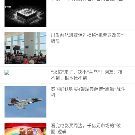
出发前航班取消？揭秘“机票退改签”
骗局
“汉超”来了，决不“蒜鸟”！网友：抢
不到，根本抢不到
泰国确认购买4架瑞典萨博“鹰狮”战斗
机
看完电影买周边，千亿元市场的“破
圈”逻辑