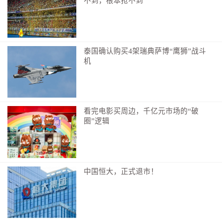
不到，根本抢不到
泰国确认购买4架瑞典萨博“鹰狮”战斗
机
看完电影买周边，千亿元市场的“破
圈”逻辑
中国恒大，正式退市！