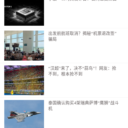
出发前航班取消？揭秘“机票退改签”
骗局
“汉超”来了，决不“蒜鸟”！网友：抢
不到，根本抢不到
泰国确认购买4架瑞典萨博“鹰狮”战斗
机