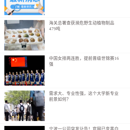
而非被本能驱使仓皇躲避。
若长期恐惧冲突、习惯性回避，已经严重影响职场
海关总署查获濒危野生动植物制品
沟通与家庭关系，不必独自陷入内耗。及时寻求专业心
479吨
理咨询师疏导，能更高效地调整心理应激模式。
作者：方雅婷
编辑：吴梦茹
中国女排两连胜，提前晋级世锦赛16
强
需求大、专业性强，这个大学新专业
前景如何？
宁波一公司突发讣告！官网已变黑白