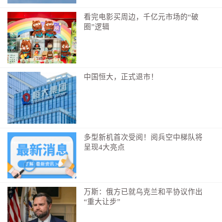
看完电影买周边，千亿元市场的“破
圈”逻辑
中国恒大，正式退市！
多型新机首次受阅！阅兵空中梯队将
呈现4大亮点
万斯：俄方已就乌克兰和平协议作出
“重大让步”