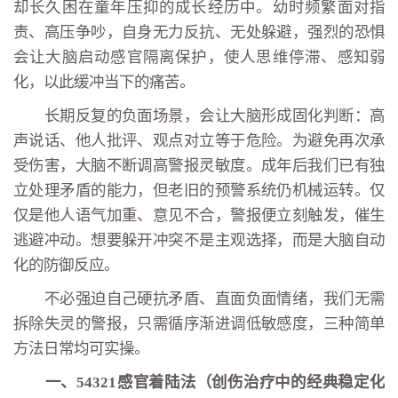
却长久困在童年压抑的成长经历中。幼时频繁面对指
责、高压争吵，自身无力反抗、无处躲避，强烈的恐惧
会让大脑启动感官隔离保护，使人思维停滞、感知弱
化，以此缓冲当下的痛苦。
长期反复的负面场景，会让大脑形成固化判断：高
声说话、他人批评、观点对立等于危险。为避免再次承
受伤害，大脑不断调高警报灵敏度。成年后我们已有独
立处理矛盾的能力，但老旧的预警系统仍机械运转。仅
仅是他人语气加重、意见不合，警报便立刻触发，催生
逃避冲动。想要躲开冲突不是主观选择，而是大脑自动
化的防御反应。
不必强迫自己硬抗矛盾、直面负面情绪，我们无需
拆除失灵的警报，只需循序渐进调低敏感度，三种简单
方法日常均可实操。
一、54321感官着陆法（创伤治疗中的经典稳定化