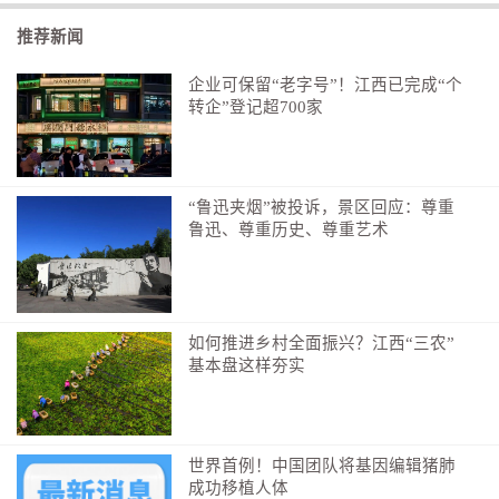
肩颈。长期练习可调节自主神经，减少紧张心慌的生理
推荐新闻
反应，再遇到分歧时，不会瞬间被恐慌裹挟。
企业可保留“老字号”！江西已完成“个
三、认知分割稳念法
转企”登记超700家
急于逃避的核心内因，是习惯把他人负面情绪归罪
于自己。冲突当下很难自动分清边界，可在内心默念固
定话术做情绪切割：他的愤怒属于他的过去，我的平静
“鲁迅夹烟”被投诉，景区回应：尊重
鲁迅、尊重历史、尊重艺术
属于我的现在。
时刻提醒自己：对方的暴躁与苛责，源于其自身情绪管
理能力与过往经历，不等于自身存在过错，更不代表会
遭受伤害。不必急于争辩，完成认知分割，就能大幅降
如何推进乡村全面振兴？江西“三农”
低心理警报的刺激强度。
基本盘这样夯实
面对冲突时下意识躲避，是年幼无助时大脑为我们
搭建的保护屏障，不该被视作缺点。校准失衡的预警机
制，目的不是做到无所畏惧，而是拿回情绪主导权：面
世界首例！中国团队将基因编辑猪肺
成功移植人体
对矛盾，你可以从容选择沟通，也可以主动暂时离场，