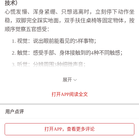
技术）
心慌发懵、浑身紧绷、只想逃离时，立刻停下动作坐
稳，双脚完全踩实地面，双手扶住桌椅等固定物体，按
顺序觉察五官感受：
视觉：说出眼前能看见的5样事物；
触觉：感受手部、身体接触到的4种不同触感；
听觉：分辨周围3种细微声音；
嗅觉：捕捉空气中2种气味；
展开
味觉：体会口腔内1种味道。
打开
APP阅读全文
完整走完这套流程，能快速切断失控的应激情绪，
恢复清晰思考。
用户点评
二、4-2-6 舒缓呼吸法
每日抽出5分钟常态化练习，不用等到情绪崩溃再使
打开
APP，查看更多评论
用。吸气4秒，屏息2秒，缓慢呼气6秒，呼气时同步放松