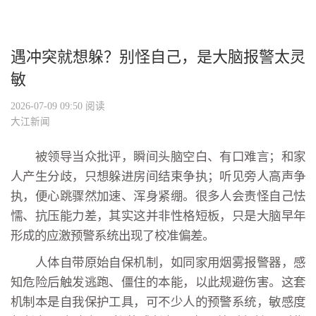
遇冲突就想躲？别怪自己，是大脑报警太灵
敏
2026-07-09 09:50
阅读
大江新闻
被领导当众批评，瞬间头脑空白、有口难言；和家
人产生分歧，只想躲进房间结束争执；听见旁人高声争
执，便心跳骤然加速、浑身紧绷。很多人会责怪自己怯
懦、抗压能力差，其实这并非性格短板，只是大脑早年
形成的应激预警系统出现了校准偏差。
人体自带原始自保机制，如同家用烟雾报警器，感
知危险后触发逃跑、僵住的本能，以此规避伤害。这套
机制本是自我保护工具，可不少人的预警系统，敏感度